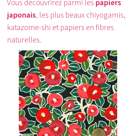
Vous découvrirez parmi les
papiers
japonais
, les plus beaux chiyogamis,
katazome-shi et papiers en fibres
naturelles.