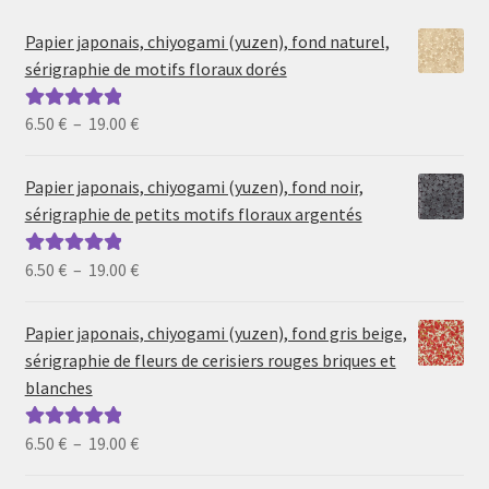
Papier japonais, chiyogami (yuzen), fond naturel,
sérigraphie de motifs floraux dorés
Plage
6.50
€
–
19.00
€
Note
5.00
sur
de
5
prix :
Papier japonais, chiyogami (yuzen), fond noir,
6.50 €
sérigraphie de petits motifs floraux argentés
à
19.00 €
Plage
6.50
€
–
19.00
€
Note
5.00
sur
de
5
prix :
Papier japonais, chiyogami (yuzen), fond gris beige,
6.50 €
sérigraphie de fleurs de cerisiers rouges briques et
à
blanches
19.00 €
Plage
6.50
€
–
19.00
€
Note
5.00
sur
de
5