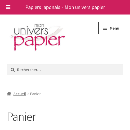
Papiers japonais - Mon univers papier
Aller
Aller
Menu
à
au
la
contenu
navigation
Ouvrir
Papiers japonais
le
Rechercher :
menu
Blog
enfant
A propos
Accueil
Panier
Contact
Panier