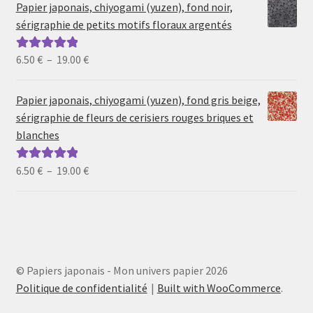
prix :
Papier japonais, chiyogami (yuzen), fond noir,
6.50 €
sérigraphie de petits motifs floraux argentés
à
19.00 €
Plage
6.50
€
–
19.00
€
Note
5.00
sur
de
5
prix :
Papier japonais, chiyogami (yuzen), fond gris beige,
6.50 €
sérigraphie de fleurs de cerisiers rouges briques et
à
blanches
19.00 €
Plage
6.50
€
–
19.00
€
Note
5.00
sur
de
5
prix :
6.50 €
à
19.00 €
© Papiers japonais - Mon univers papier 2026
Politique de confidentialité
Built with WooCommerce
.