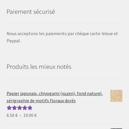
Paiement sécurisé
Nous acceptons les paiements par chèque carte-bleue et
Paypal.
Produits les mieux notés
Papier japonais, chiyogami (yuzen), fond naturel,
sérigraphie de motifs floraux dorés
Plage
6.50
€
–
19.00
€
Note
5.00
sur
de
5