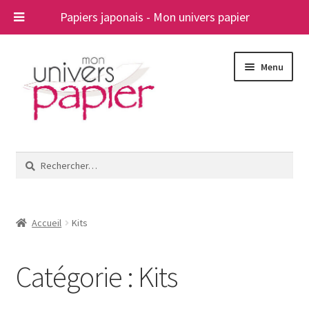
Papiers japonais - Mon univers papier
Aller
Aller
Menu
à
au
la
contenu
navigation
Ouvrir
Papiers japonais
le
Rechercher :
menu
Blog
enfant
A propos
Accueil
Kits
Contact
Catégorie :
Kits