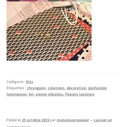
Catégorie :
Kits
Étiquettes :
chiyogami
,
créations
,
décoration
,
guirlandes
lumineuses
,
kit
,
papier népalais
,
Papiers japonais
Publié le
25 octobre 2015
par
monuniverspapier
—
Laisser un