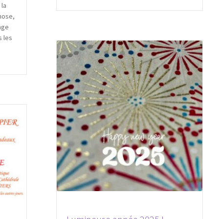
 la
chose,
age
 les