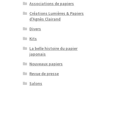
Associations de papiers
Créations Lumières & Papiers
d'Agnès Clairand
Divers
Kits
La belle histoire du papier
japonais
Nouveaux papiers
Revue de presse
Salons