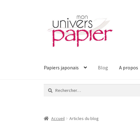
Aller
Aller
à
au
la
contenu
navigation
Papiers japonais
Blog
A propos
Rechercher :
Accueil
Articles du blog