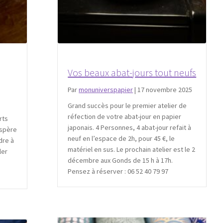
Vos beaux abat-jours tout neufs
Par
monuniverspapier
|
17 novembre 2025
Grand succès pour le premier atelier de
réfection de votre abat-jour en papier
rts
japonais. 4 Personnes, 4 abat-jour refait à
espère
neuf en l’espace de 2h, pour 45 €, le
dre à
matériel en sus. Le prochain atelier est le 2
ler
décembre aux Gonds de 15 h à 17h.
Pensez à réserver : 06 52 40 79 97