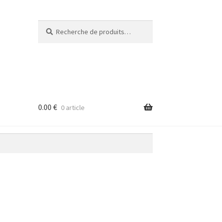
Recherche
Recherche
pour :
0.00
€
0 article