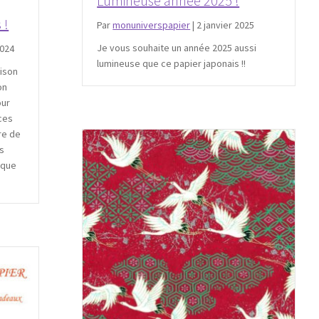
Lumineuse année 2025 !
 !
Par
monuniverspapier
|
2 janvier 2025
Je vous souhaite un année 2025 aussi
024
lumineuse que ce papier japonais !!
aison
on
our
 ces
re de
s
 que