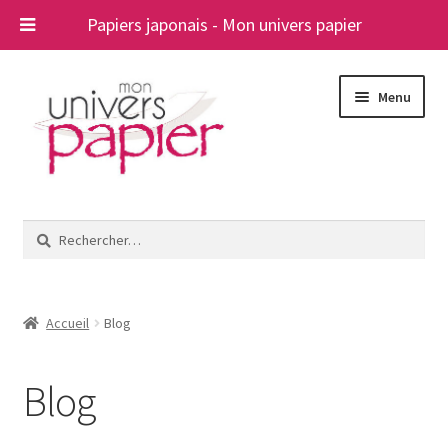
Papiers japonais - Mon univers papier
Aller
Aller
Menu
à
au
la
contenu
navigation
Ouvrir
Papiers japonais
le
Rechercher :
menu
Blog
enfant
A propos
Accueil
Blog
Contact
Blog