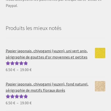
Paypal.
Produits les mieux notés
Papier japonais, chiyogami (yuzen), uni vert anis,
sérigraphie de gouttes d'or moyennes et petites
Plage
6.50
€
–
19.00
€
Note
5.00
sur
de
5
prix :
Papier japonais, chiyogami (yuzen), fond naturel,
6.50 €
sérigraphie de motifs floraux dorés
à
19.00 €
Plage
6.50
€
–
19.00
€
Note
5.00
sur
de
5