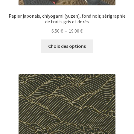
Papier japonais, chiyogami (yuzen), fond noir, sérigraphie
de traits gris et dorés
Plage
6.50
€
–
19.00
€
de
Ce
prix :
Choix des options
produit
6.50 €
a
à
plusieurs
19.00 €
variations.
Les
options
peuvent
être
choisies
sur
la
page