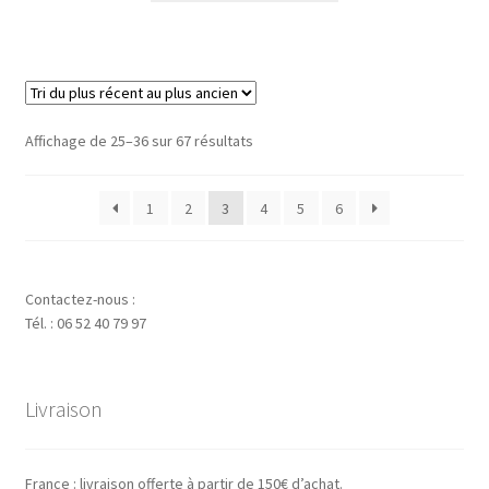
6.50 €
a
à
plusieurs
19.00 €
variations.
Les
options
Trié
Affichage de 25–36 sur 67 résultats
peuvent
du
être
plus
1
2
3
4
5
6
choisies
récent
au
sur
plus
la
ancien
page
Contactez-nous :
du
Tél. : 06 52 40 79 97
produit
Livraison
France : livraison offerte à partir de 150€ d’achat.