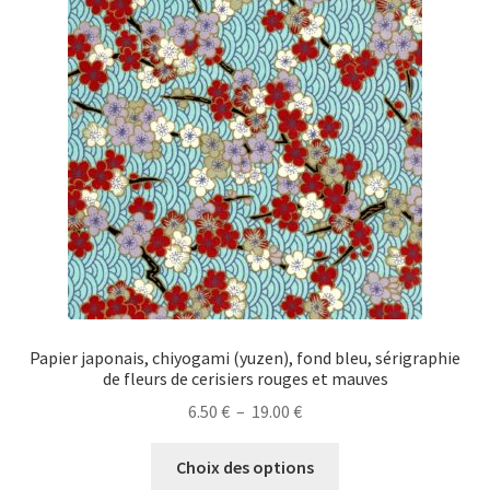
options
peuvent
être
choisies
sur
la
page
du
produit
Papier japonais, chiyogami (yuzen), fond bleu, sérigraphie
de fleurs de cerisiers rouges et mauves
Plage
6.50
€
–
19.00
€
de
Ce
prix :
Choix des options
produit