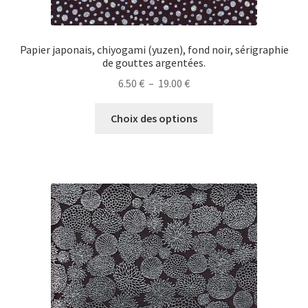
Papier japonais, chiyogami (yuzen), fond noir, sérigraphie
de gouttes argentées.
Plage
6.50
€
–
19.00
€
de
Ce
prix :
Choix des options
produit
6.50 €
a
à
plusieurs
19.00 €
variations.
Les
options
peuvent
être
choisies
sur
la