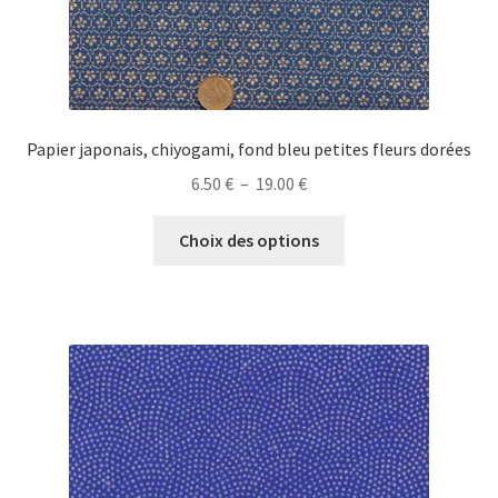
produit
Papier japonais, chiyogami, fond bleu petites fleurs dorées
Plage
6.50
€
–
19.00
€
de
Ce
prix :
Choix des options
produit
6.50 €
a
à
plusieurs
19.00 €
variations.
Les
options
peuvent
être
choisies