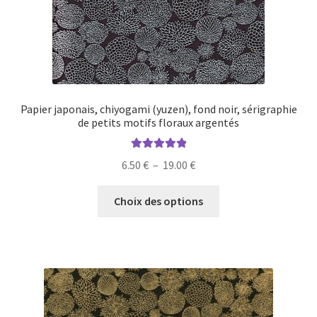
page
du
produit
Papier japonais, chiyogami (yuzen), fond noir, sérigraphie
de petits motifs floraux argentés
Note
5.00
sur
Plage
6.50
€
–
19.00
€
5
de
Ce
prix :
Choix des options
produit
6.50 €
a
à
plusieurs
19.00 €
variations.
Les
options