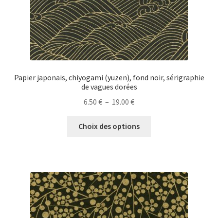
du
produit
Papier japonais, chiyogami (yuzen), fond noir, sérigraphie
de vagues dorées
Plage
6.50
€
–
19.00
€
de
Ce
prix :
Choix des options
produit
6.50 €
a
à
plusieurs
19.00 €
variations.
Les
options
peuvent