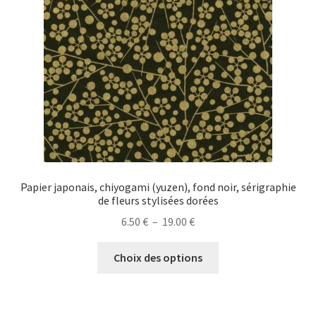
être
choisies
sur
la
page
du
produit
Papier japonais, chiyogami (yuzen), fond noir, sérigraphie
de fleurs stylisées dorées
Plage
6.50
€
–
19.00
€
de
Ce
prix :
Choix des options
produit
6.50 €
a
à
plusieurs
19.00 €