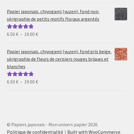
de
5
prix :
Papier japonais, chiyogami (yuzen), fond noir,
6.50 €
sérigraphie de petits motifs floraux argentés
à
19.00 €
Plage
6.50
€
–
19.00
€
Note
5.00
sur
de
5
prix :
Papier japonais, chiyogami (yuzen), fond gris beige,
6.50 €
sérigraphie de fleurs de cerisiers rouges briques et
à
blanches
19.00 €
Plage
6.50
€
–
19.00
€
Note
5.00
sur
de
5
prix :
6.50 €
à
19.00 €
© Papiers japonais - Mon univers papier 2026
Politique de confidentialité
Built with WooCommerce
.