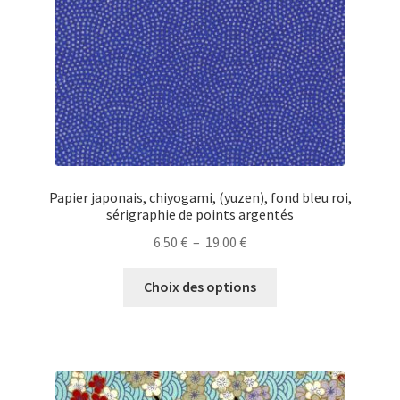
sur
la
page
du
produit
Papier japonais, chiyogami, (yuzen), fond bleu roi,
sérigraphie de points argentés
Plage
6.50
€
–
19.00
€
de
Ce
prix :
Choix des options
produit
6.50 €
a
à
plusieurs
19.00 €
variations.
Les