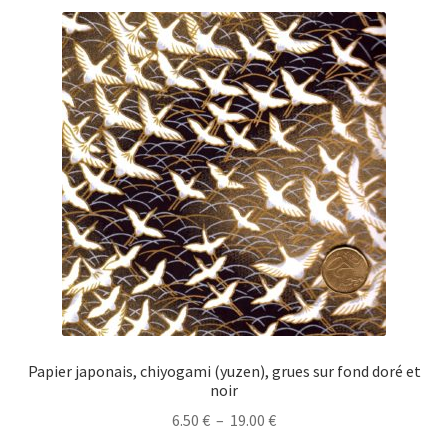
variations.
Les
options
peuvent
être
choisies
sur
la
page
du
produit
Papier japonais, chiyogami (yuzen), grues sur fond doré et
noir
Plage
6.50
€
–
19.00
€
de