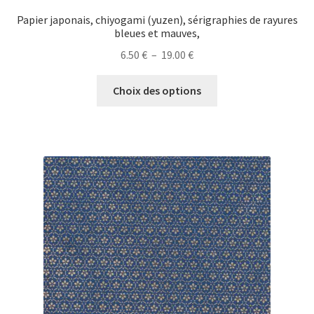
Papier japonais, chiyogami (yuzen), sérigraphies de rayures
bleues et mauves,
Plage
6.50
€
–
19.00
€
de
Ce
prix :
Choix des options
produit
6.50 €
a
à
plusieurs
19.00 €
variations.
Les
options
peuvent
être
choisies
sur
la
page
du