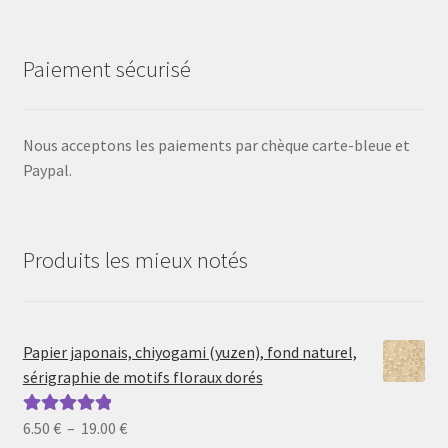
Paiement sécurisé
Nous acceptons les paiements par chèque carte-bleue et
Paypal.
Produits les mieux notés
Papier japonais, chiyogami (yuzen), fond naturel,
sérigraphie de motifs floraux dorés
Plage
6.50
€
–
19.00
€
Note
5.00
sur