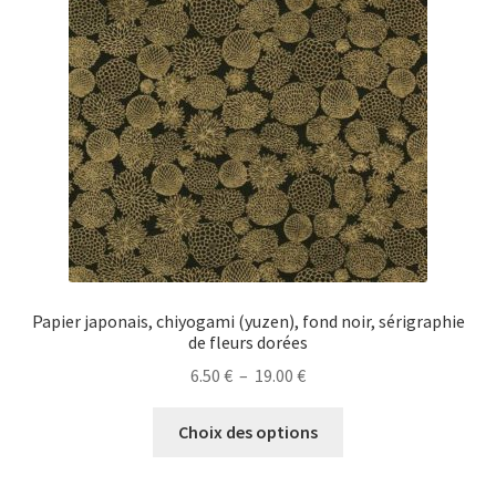
peuvent
être
choisies
sur
la
page
du
produit
Papier japonais, chiyogami (yuzen), fond noir, sérigraphie
de fleurs dorées
Plage
6.50
€
–
19.00
€
de
Ce
prix :
Choix des options
produit
6.50 €
a
à