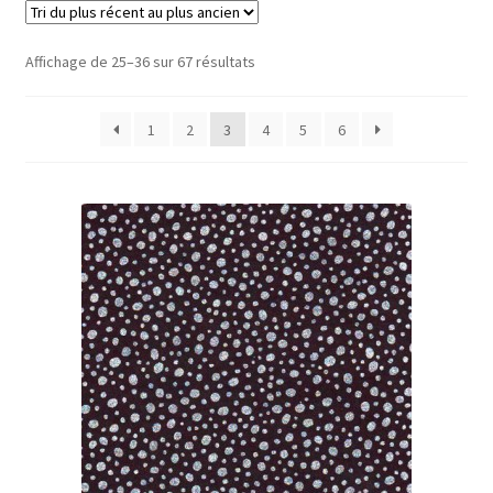
Trié
Affichage de 25–36 sur 67 résultats
du
plus
1
2
3
4
5
6
récent
au
plus
ancien