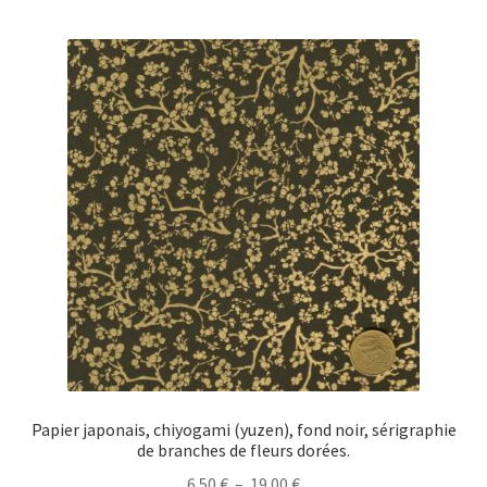
plusieurs
19.00 €
variations.
Les
options
peuvent
être
choisies
sur
la
page
du
produit
Papier japonais, chiyogami (yuzen), fond noir, sérigraphie
de branches de fleurs dorées.
Plage
6.50
€
–
19.00
€