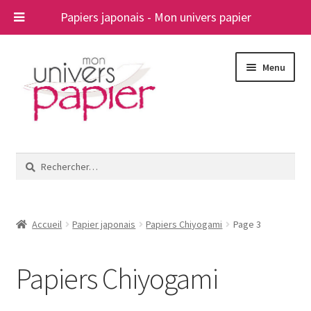
Papiers japonais - Mon univers papier
Aller
Aller
Menu
à
au
la
contenu
navigation
Ouvrir
Papiers japonais
le
Rechercher :
menu
Blog
enfant
A propos
Accueil
Papier japonais
Papiers Chiyogami
Page 3
Contact
Papiers Chiyogami