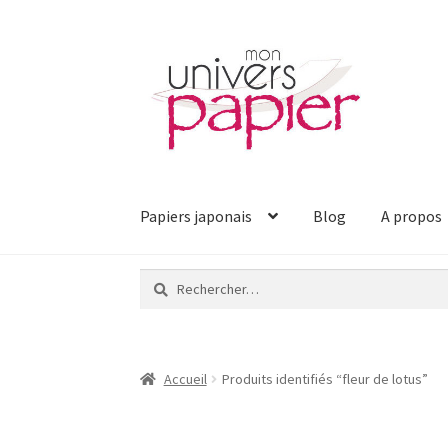
Aller
Aller
à
au
la
contenu
navigation
Papiers japonais
Blog
A propos
Rechercher :
Accueil
Produits identifiés “fleur de lotus”