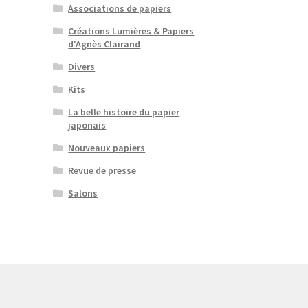
Associations de papiers
Créations Lumières & Papiers
d'Agnès Clairand
Divers
Kits
La belle histoire du papier
japonais
Nouveaux papiers
Revue de presse
Salons