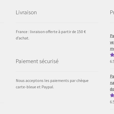
Livraison
P
France : livraison offerte à partir de 150 €
Pa
d’achat.
ve
mo
Paiement sécurisé
6.
N
5
Pa
Nous acceptons les paiements par chèque
na
carte-bleue et Paypal.
do
6.
N
5