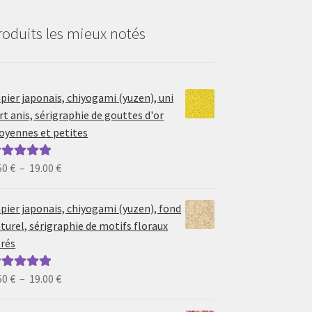
roduits les mieux notés
pier japonais, chiyogami (yuzen), uni
rt anis, sérigraphie de gouttes d'or
yennes et petites
Plage
50
€
–
19.00
€
ote
5.00
sur
de
prix :
pier japonais, chiyogami (yuzen), fond
6.50 €
turel, sérigraphie de motifs floraux
à
rés
19.00 €
Plage
50
€
–
19.00
€
ote
5.00
sur
de