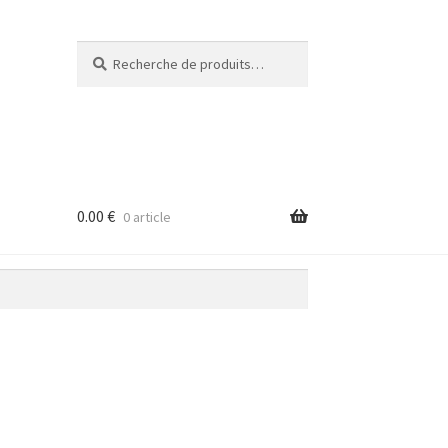
Recherche
Recherche
pour :
0.00
€
0 article