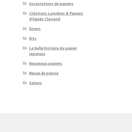
Associations de papiers
Créations Lumières & Papiers
d'Agnès Clairand
Divers
Kits
La belle histoire du papier
japonais
Nouveaux papiers
Revue de presse
Salons