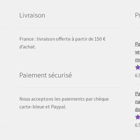
Livraison
P
France : livraison offerte à partir de 150 €
Pa
d’achat.
ve
mo
Paiement sécurisé
6.
N
5
Pa
Nous acceptons les paiements par chèque
na
carte-bleue et Paypal.
do
6.
N
5