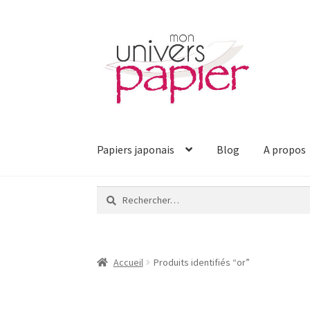
Aller
Aller
à
au
la
contenu
navigation
Papiers japonais
Blog
A propos
Rechercher :
Accueil
Produits identifiés “or”