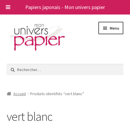
Papiers japonais - Mon univers papier
Aller
Aller
Menu
à
au
la
contenu
navigation
Ouvrir
Papiers japonais
le
Rechercher :
menu
Blog
enfant
A propos
Accueil
Produits identifiés “vert blanc”
Contact
vert blanc