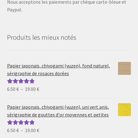
Nous acceptons les paiements par chèque carte-bleue et
Paypal.
Produits les mieux notés
Papier japonais, chiyogami (yuzen), fond naturel,
sérigraphie de rosaces dorées
Plage
6.50
€
–
19.00
€
Note
5.00
sur
de
5
prix :
Papier japonais, chiyogami (yuzen), uni vert anis,
6.50 €
sérigraphie de gouttes d'or moyennes et petites
à
19.00 €
Plage
6.50
€
–
19.00
€
Note
5.00
sur
de
5