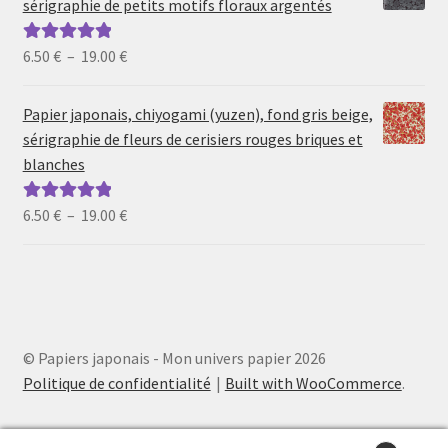
sérigraphie de petits motifs floraux argentés
à
19.00 €
Plage
6.50
€
–
19.00
€
Note
5.00
sur
de
5
prix :
Papier japonais, chiyogami (yuzen), fond gris beige,
6.50 €
sérigraphie de fleurs de cerisiers rouges briques et
à
blanches
19.00 €
Plage
6.50
€
–
19.00
€
Note
5.00
sur
de
5
prix :
6.50 €
à
19.00 €
© Papiers japonais - Mon univers papier 2026
Politique de confidentialité
Built with WooCommerce
.