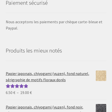
Paiement sécurisé
Nous acceptons les paiements par chèque carte-bleue et
Paypal.
Produits les mieux notés
Papier japonais, chiyogami (yuzen), fond naturel,
sérigraphie de motifs floraux dorés
Plage
6.50
€
–
19.00
€
Note
5.00
sur
de
5
prix :
Papier japonais, chiyogami (yuzen), fond noir,
6.50 €