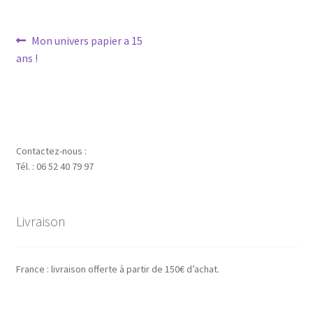
Navigation
Article
Mon univers papier a 15
précédent :
ans !
de
l’article
Contactez-nous :
Tél. : 06 52 40 79 97
Livraison
France : livraison offerte à partir de 150€ d’achat.