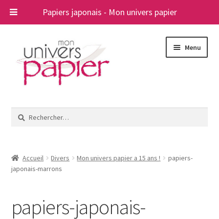
Papiers japonais - Mon univers papier
Aller
Aller
Menu
à
au
la
contenu
navigation
Ouvrir
Papiers japonais
le
Rechercher :
menu
Blog
enfant
A propos
Accueil
Divers
Mon univers papier a 15 ans !
papiers-
japonais-marrons
Contact
papiers-japonais-