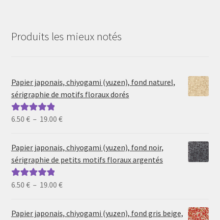
Produits les mieux notés
Papier japonais, chiyogami (yuzen), fond naturel,
sérigraphie de motifs floraux dorés
Plage
6.50
€
–
19.00
€
Note
5.00
sur
de
5
prix :
Papier japonais, chiyogami (yuzen), fond noir,
6.50 €
sérigraphie de petits motifs floraux argentés
à
19.00 €
Plage
6.50
€
–
19.00
€
Note
5.00
sur
de
5
prix :
Papier japonais, chiyogami (yuzen), fond gris beige,