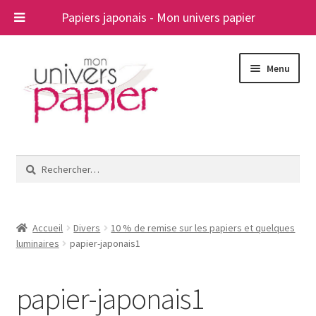
Papiers japonais - Mon univers papier
Aller
Aller
Menu
à
au
la
contenu
navigation
Ouvrir
Papiers japonais
le
Rechercher :
menu
Blog
enfant
A propos
Accueil
Divers
10 % de remise sur les papiers et quelques
luminaires
papier-japonais1
Contact
papier-japonais1