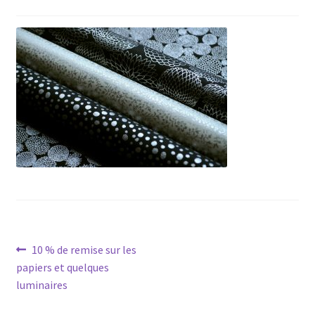
Navigation
Article
10 % de remise sur les
précédent :
papiers et quelques
de
luminaires
l’article