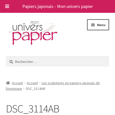
Papiers japonais - Mon univers papier
Aller
Aller
Menu
à
au
la
contenu
navigation
Ouvrir
Papiers japonais
le
Rechercher :
menu
Blog
enfant
A propos
Accueil
Accueil
Les sculptures en papiers japonais de
Dominique
DSC_3114AB
Contact
DSC_3114AB