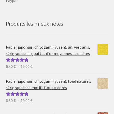
Paypal.
Produits les mieux notés
Papier japonais, chiyogami (yuzen), uni vert anis,
sérigraphie de gouttes d'or moyennes et petites
Plage
6.50
€
–
19.00
€
Note
5.00
sur
de
5
prix :
Papier japonais, chiyogami (yuzen), fond naturel,
6.50 €
sérigraphie de motifs floraux dorés
à
19.00 €
Plage
6.50
€
–
19.00
€
Note
5.00
sur
de
5
prix :