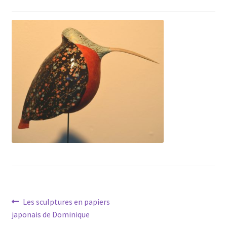
Navigation
Article
Les sculptures en papiers
précédent :
japonais de Dominique
de