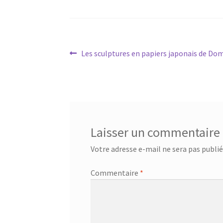
Navigation
Article
Les sculptures en papiers japonais de Do
précédent :
de
l’article
Laisser un commentaire
Votre adresse e-mail ne sera pas publié
Commentaire
*