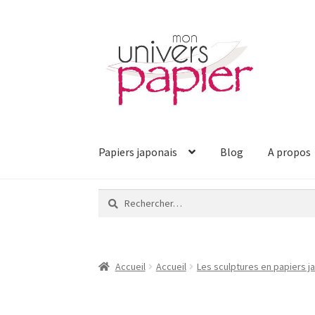
Aller
Aller
à
au
la
contenu
navigation
Papiers japonais
Blog
A propos
Rechercher :
Accueil
Accueil
Les sculptures en papiers 