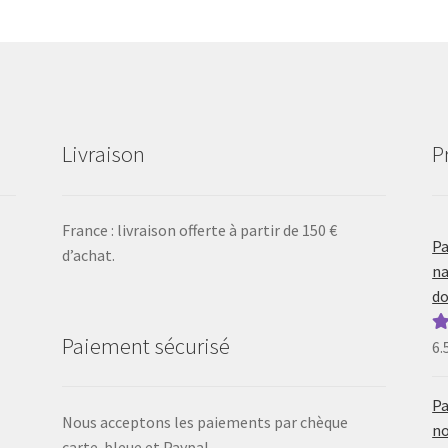
Livraison
P
France : livraison offerte à partir de 150 €
Pa
d’achat.
na
do
Paiement sécurisé
6.
N
5
Pa
Nous acceptons les paiements par chèque
no
carte-bleue et Paypal.