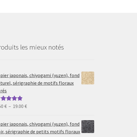
roduits les mieux notés
pier japonais, chiyogami (yuzen), fond
turel, sérigraphie de motifs floraux
rés
Plage
50
€
–
19.00
€
ote
5.00
sur
de
prix :
pier japonais, chiyogami (yuzen), fond
6.50 €
ir, sérigraphie de petits motifs floraux
à