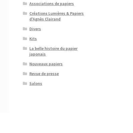
Associations de papiers
Créations Lumières & Papiers
d'Agnès Clairand
Divers
Kits
La belle histoire du papier
japonais
Nouveaux papiers
Revue de presse
Salons