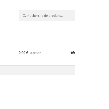
Recherche
Recherche
pour :
0.00
€
0 article