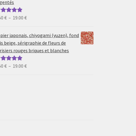
gentés
19.00 €
Plage
50
€
–
19.00
€
ote
5.00
sur
de
prix :
pier japonais, chiyogami (yuzen), fond
6.50 €
is beige, sérigraphie de fleurs de
à
risiers rouges briques et blanches
19.00 €
Plage
50
€
–
19.00
€
ote
5.00
sur
de
prix :
6.50 €
à
19.00 €