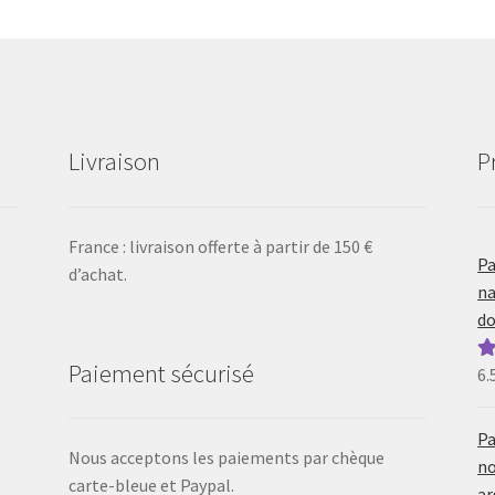
Livraison
P
France : livraison offerte à partir de 150 €
Pa
d’achat.
na
do
Paiement sécurisé
6.
N
5
Pa
Nous acceptons les paiements par chèque
no
carte-bleue et Paypal.
ar