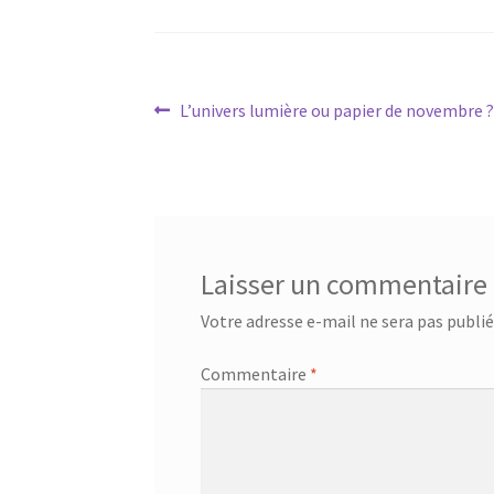
Navigation
Article
L’univers lumière ou papier de novembre ?
précédent :
de
l’article
Laisser un commentaire
Votre adresse e-mail ne sera pas publié
Commentaire
*