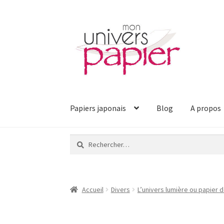
Aller
Aller
à
au
la
contenu
navigation
Papiers japonais
Blog
A propos
Rechercher :
Accueil
Divers
L’univers lumière ou papier