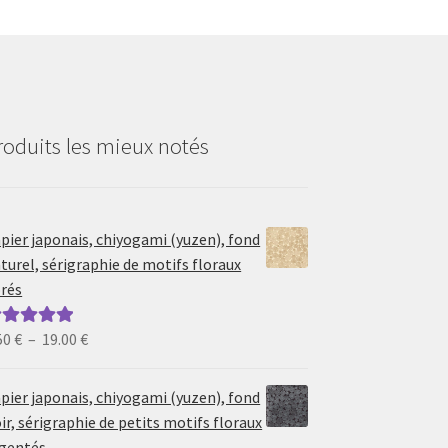
roduits les mieux notés
pier japonais, chiyogami (yuzen), fond
turel, sérigraphie de motifs floraux
rés
Plage
50
€
–
19.00
€
ote
5.00
sur
de
prix :
pier japonais, chiyogami (yuzen), fond
6.50 €
ir, sérigraphie de petits motifs floraux
à
gentés