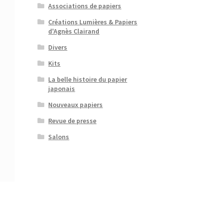
Associations de papiers
Créations Lumières & Papiers
d'Agnès Clairand
Divers
Kits
La belle histoire du papier
japonais
Nouveaux papiers
Revue de presse
Salons