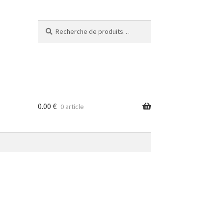
Recherche
Recherche
pour :
0.00
€
0 article