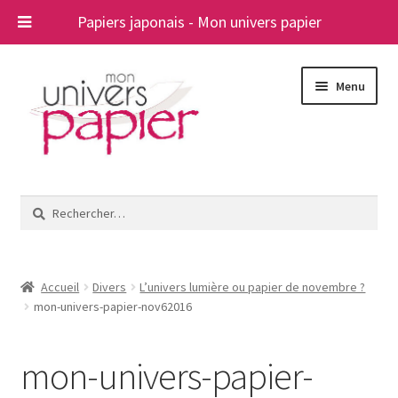
Papiers japonais - Mon univers papier
Aller
Aller
Menu
à
au
la
contenu
navigation
Ouvrir
Papiers japonais
le
Rechercher :
menu
Blog
enfant
A propos
Accueil
Divers
L’univers lumière ou papier de novembre ?
mon-univers-papier-nov62016
Contact
mon-univers-papier-