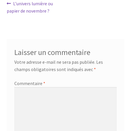
Navigation
Article
L’univers lumière ou
précédent :
papier de novembre ?
de
l’article
Laisser un commentaire
Votre adresse e-mail ne sera pas publiée.
Les
champs obligatoires sont indiqués avec
*
Commentaire
*