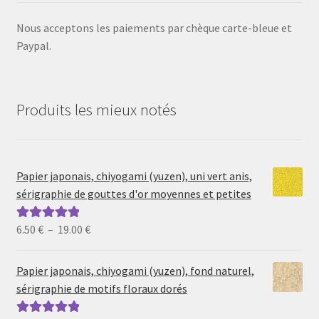
Nous acceptons les paiements par chèque carte-bleue et
Paypal.
Produits les mieux notés
Papier japonais, chiyogami (yuzen), uni vert anis,
sérigraphie de gouttes d'or moyennes et petites
Plage
6.50
€
–
19.00
€
Note
5.00
sur
de
5
prix :
Papier japonais, chiyogami (yuzen), fond naturel,
6.50 €
sérigraphie de motifs floraux dorés
à
19.00 €