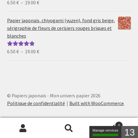
Plage
6.50
€
–
19.00
€
Note
5.00
sur
de
5
prix :
Papier japonais, chiyogami (yuzen), fond gris beige,
6.50 €
sérigraphie de fleurs de cerisiers rouges briques et
à
blanches
19.00 €
Plage
6.50
€
–
19.00
€
Note
5.00
sur
de
5
prix :
6.50 €
à
19.00 €
© Papiers japonais - Mon univers papier 2026
Politique de confidentialité
Built with WooCommerce
.
0
13
Manage services
Recherche
Recherche