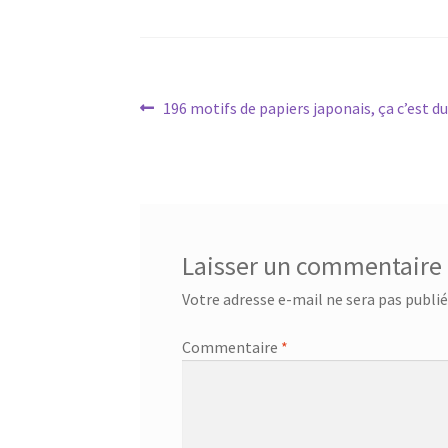
Navigation
Article
196 motifs de papiers japonais, ça c’est du 
précédent :
de
l’article
Laisser un commentaire
Votre adresse e-mail ne sera pas publié
Commentaire
*