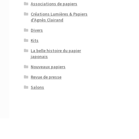
Associations de papiers
Créations Lumières & Papiers
d'Agnès Clairand
Divers
Kits
La belle histoire du papier
japonais
Nouveaux papiers
Revue de presse
Salons