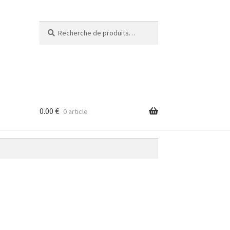
Recherche
Recherche
pour :
0.00
€
0 article