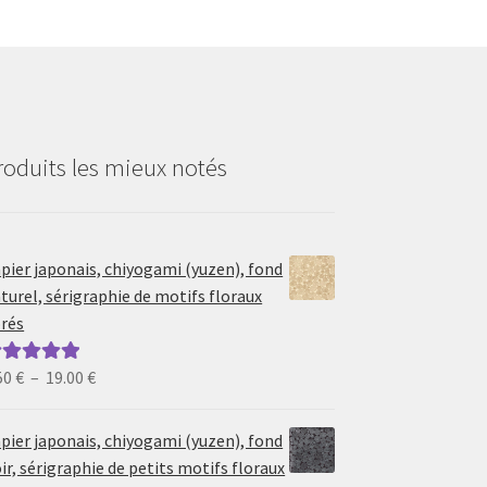
roduits les mieux notés
pier japonais, chiyogami (yuzen), fond
turel, sérigraphie de motifs floraux
rés
Plage
50
€
–
19.00
€
ote
5.00
sur
de
prix :
pier japonais, chiyogami (yuzen), fond
6.50 €
ir, sérigraphie de petits motifs floraux
à