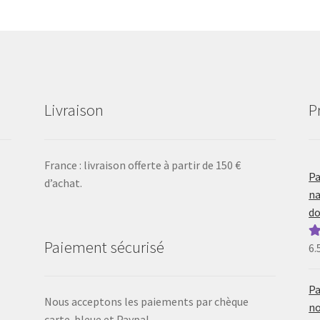
Livraison
P
France : livraison offerte à partir de 150 €
Pa
d’achat.
na
do
Paiement sécurisé
6.
N
5
Pa
Nous acceptons les paiements par chèque
no
carte-bleue et Paypal.