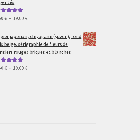
gentés
19.00 €
Plage
50
€
–
19.00
€
ote
5.00
sur
de
prix :
pier japonais, chiyogami (yuzen), fond
6.50 €
is beige, sérigraphie de fleurs de
à
risiers rouges briques et blanches
19.00 €
Plage
50
€
–
19.00
€
ote
5.00
sur
de
prix :
6.50 €
à
19.00 €