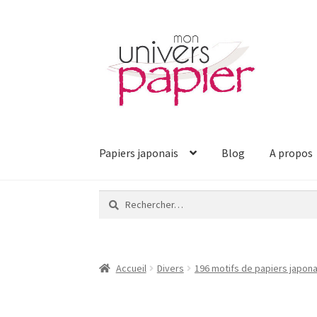
Aller
Aller
à
au
la
contenu
navigation
Papiers japonais
Blog
A propos
Rechercher :
Accueil
Divers
196 motifs de papiers japonai