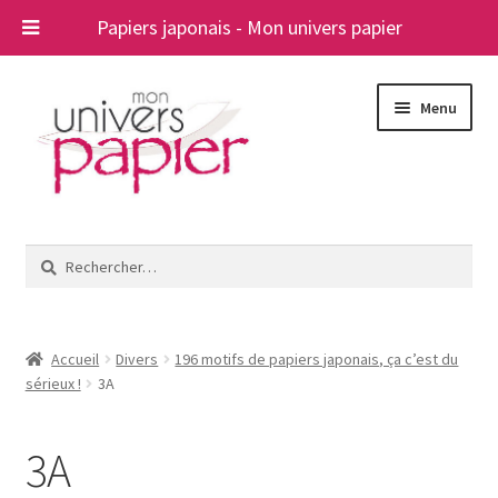
Papiers japonais - Mon univers papier
Aller
Aller
Menu
à
au
la
contenu
navigation
Ouvrir
Papiers japonais
le
Rechercher :
menu
Blog
enfant
A propos
Accueil
Divers
196 motifs de papiers japonais, ça c’est du
sérieux !
3A
Contact
3A