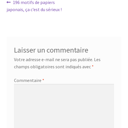
Navigation
Article
196 motifs de papiers
précédent :
japonais, ça c’est du sérieux !
de
l’article
Laisser un commentaire
Votre adresse e-mail ne sera pas publiée.
Les
champs obligatoires sont indiqués avec
*
Commentaire
*