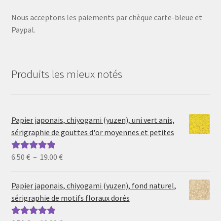
Nous acceptons les paiements par chèque carte-bleue et
Paypal.
Produits les mieux notés
Papier japonais, chiyogami (yuzen), uni vert anis,
sérigraphie de gouttes d'or moyennes et petites
Plage
6.50
€
–
19.00
€
Note
5.00
sur
de
5
prix :
Papier japonais, chiyogami (yuzen), fond naturel,
6.50 €
sérigraphie de motifs floraux dorés
à
19.00 €