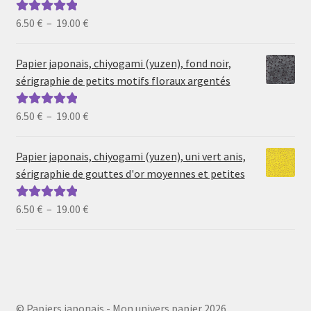
Plage
6.50
€
–
19.00
€
Note
5.00
sur
de
5
prix :
Papier japonais, chiyogami (yuzen), fond noir,
6.50 €
sérigraphie de petits motifs floraux argentés
à
19.00 €
Plage
6.50
€
–
19.00
€
Note
5.00
sur
de
5
prix :
Papier japonais, chiyogami (yuzen), uni vert anis,
6.50 €
sérigraphie de gouttes d'or moyennes et petites
à
19.00 €
Plage
6.50
€
–
19.00
€
Note
5.00
sur
de
5
prix :
6.50 €
à
19.00 €
© Papiers japonais - Mon univers papier 2026