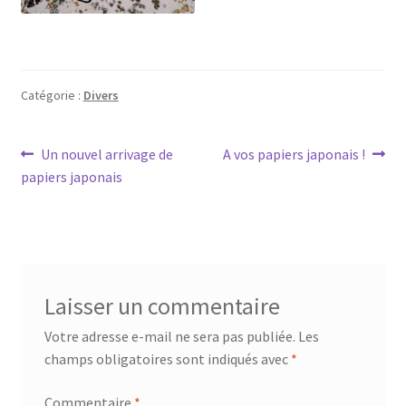
Catégorie :
Divers
Navigation
Article
Article
Un nouvel arrivage de
A vos papiers japonais !
précédent :
suivant :
papiers japonais
de
l’article
Laisser un commentaire
Votre adresse e-mail ne sera pas publiée.
Les
champs obligatoires sont indiqués avec
*
Commentaire
*