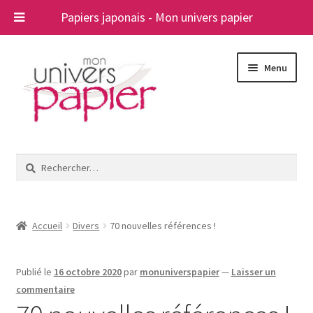
Papiers japonais - Mon univers papier
Aller
Aller
Menu
à
au
la
contenu
navigation
Ouvrir
Papiers japonais
le
Rechercher :
menu
Blog
enfant
A propos
Accueil
Divers
70 nouvelles références !
Contact
Publié le
16 octobre 2020
par
monuniverspapier
—
Laisser un
commentaire