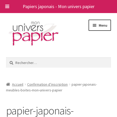
Papiers japonais - Mon univers papier
Aller
Aller
Menu
à
au
la
contenu
navigation
Ouvrir
Papiers japonais
le
Rechercher :
menu
Blog
enfant
A propos
Accueil
Confirmation d’inscription
papier-japonais-
meubles-boites-mon-univers-papier
Contact
papier-japonais-