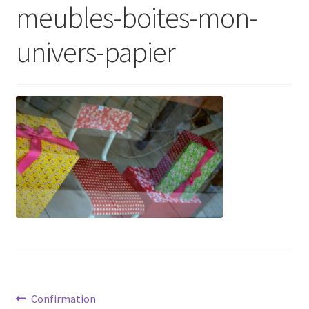
meubles-boites-mon-
univers-papier
Navigation
Article
Confirmation