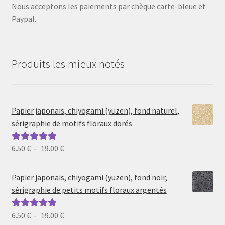
Nous acceptons les paiements par chèque carte-bleue et
Paypal.
Produits les mieux notés
Papier japonais, chiyogami (yuzen), fond naturel,
sérigraphie de motifs floraux dorés
Plage
6.50
€
–
19.00
€
Note
5.00
sur
de
5
prix :
Papier japonais, chiyogami (yuzen), fond noir,
6.50 €
sérigraphie de petits motifs floraux argentés
à
19.00 €
Plage
6.50
€
–
19.00
€
Note
5.00
sur