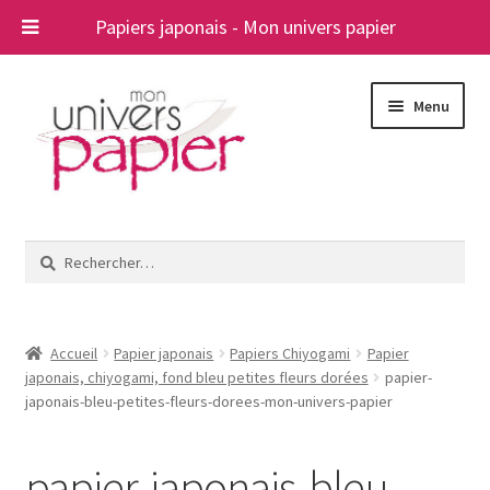
Papiers japonais - Mon univers papier
Aller
Aller
Menu
à
au
la
contenu
navigation
Ouvrir
Papiers japonais
le
Rechercher :
menu
Blog
enfant
A propos
Accueil
Papier japonais
Papiers Chiyogami
Papier
japonais, chiyogami, fond bleu petites fleurs dorées
papier-
Contact
japonais-bleu-petites-fleurs-dorees-mon-univers-papier
papier-japonais-bleu-