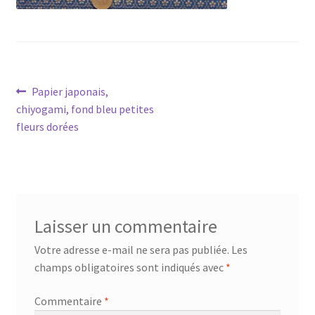
Navigation
Article
Papier japonais,
précédent :
chiyogami, fond bleu petites
de
fleurs dorées
l’article
Laisser un commentaire
Votre adresse e-mail ne sera pas publiée.
Les
champs obligatoires sont indiqués avec
*
Commentaire
*