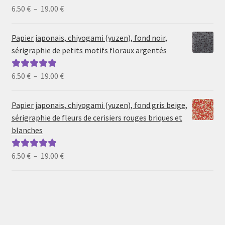
Plage
6.50
€
–
19.00
€
Note
5.00
sur
de
5
prix :
Papier japonais, chiyogami (yuzen), fond noir,
6.50 €
sérigraphie de petits motifs floraux argentés
à
19.00 €
Plage
6.50
€
–
19.00
€
Note
5.00
sur
de
5
prix :
Papier japonais, chiyogami (yuzen), fond gris beige,
6.50 €
sérigraphie de fleurs de cerisiers rouges briques et
à
blanches
19.00 €
Plage
6.50
€
–
19.00
€
Note
5.00
sur
de
5
prix :
6.50 €
à
19.00 €