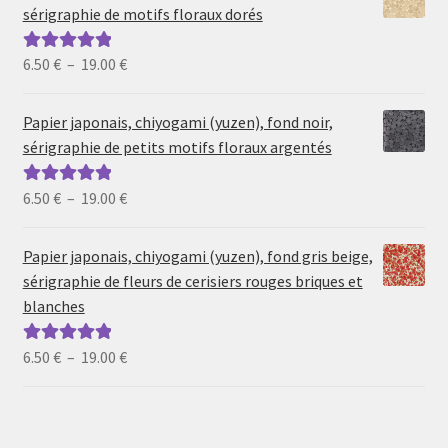
sérigraphie de motifs floraux dorés
Plage
6.50
€
–
19.00
€
Note
5.00
sur
de
5
prix :
Papier japonais, chiyogami (yuzen), fond noir,
6.50 €
sérigraphie de petits motifs floraux argentés
à
19.00 €
Plage
6.50
€
–
19.00
€
Note
5.00
sur
de
5
prix :
Papier japonais, chiyogami (yuzen), fond gris beige,
6.50 €
sérigraphie de fleurs de cerisiers rouges briques et
à
blanches
19.00 €
Plage
6.50
€
–
19.00
€
Note
5.00
sur
de
5
prix :
6.50 €