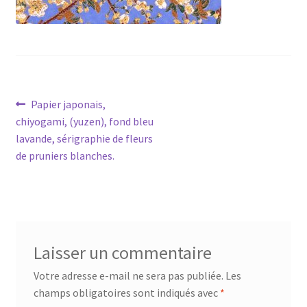
Navigation
Article
Papier japonais,
précédent :
chiyogami, (yuzen), fond bleu
de
lavande, sérigraphie de fleurs
l’article
de pruniers blanches.
Laisser un commentaire
Votre adresse e-mail ne sera pas publiée.
Les
champs obligatoires sont indiqués avec
*