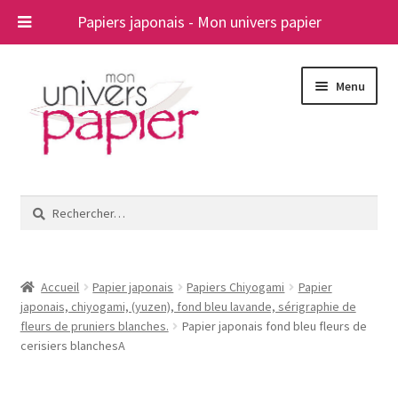
Papiers japonais - Mon univers papier
Aller
Aller
Menu
à
au
la
contenu
navigation
Ouvrir
Papiers japonais
le
Rechercher :
menu
Blog
enfant
A propos
Accueil
Papier japonais
Papiers Chiyogami
Papier
japonais, chiyogami, (yuzen), fond bleu lavande, sérigraphie de
Contact
fleurs de pruniers blanches.
Papier japonais fond bleu fleurs de
cerisiers blanchesA