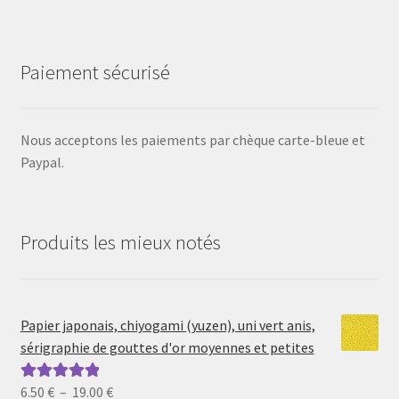
Paiement sécurisé
Nous acceptons les paiements par chèque carte-bleue et
Paypal.
Produits les mieux notés
Papier japonais, chiyogami (yuzen), uni vert anis,
sérigraphie de gouttes d'or moyennes et petites
Plage
6.50
€
–
19.00
€
Note
5.00
sur