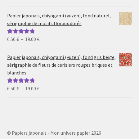
de
5
prix :
Papier japonais, chiyogami (yuzen), fond naturel,
6.50 €
sérigraphie de motifs floraux dorés
à
19.00 €
Plage
6.50
€
–
19.00
€
Note
5.00
sur
de
5
prix :
Papier japonais, chiyogami (yuzen), fond gris beige,
6.50 €
sérigraphie de fleurs de cerisiers rouges briques et
à
blanches
19.00 €
Plage
6.50
€
–
19.00
€
Note
5.00
sur
de
5
prix :
6.50 €
à
19.00 €
© Papiers japonais - Mon univers papier 2026