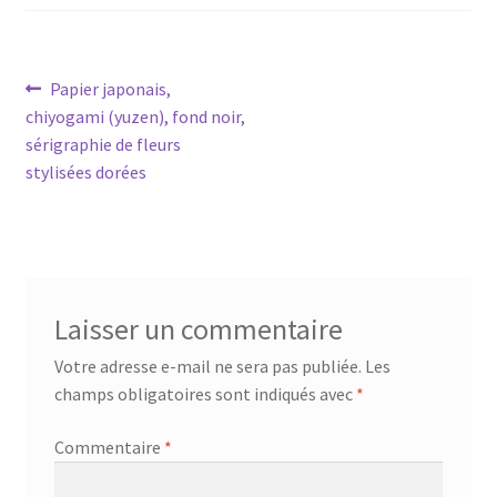
Navigation
Article
Papier japonais,
précédent :
chiyogami (yuzen), fond noir,
de
sérigraphie de fleurs
l’article
stylisées dorées
Laisser un commentaire
Votre adresse e-mail ne sera pas publiée.
Les
champs obligatoires sont indiqués avec
*
Commentaire
*