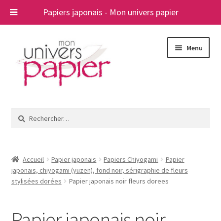
Papiers japonais - Mon univers papier
Aller
Aller
Menu
à
au
la
contenu
navigation
Ouvrir
Papiers japonais
le
Rechercher :
menu
Blog
enfant
A propos
Accueil
Papier japonais
Papiers Chiyogami
Papier
japonais, chiyogami (yuzen), fond noir, sérigraphie de fleurs
Contact
stylisées dorées
Papier japonais noir fleurs dorees
Papier japonais noir