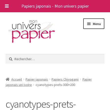
Papiers japonais - Mon univers papier
Aller
Aller
Menu
à
au
la
contenu
navigation
Ouvrir
Papiers japonais
le
Rechercher :
menu
Blog
enfant
A propos
Accueil
Papier japonais
Papiers Chiyogami
Papier
japonais uni ivoire
cyanotypes-prets-300×200
Contact
cyanotypes-prets-