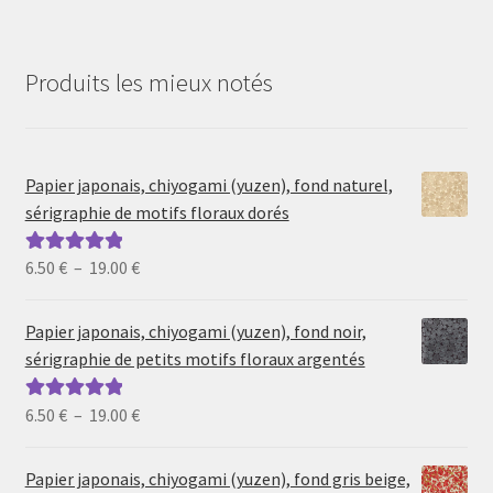
Produits les mieux notés
Papier japonais, chiyogami (yuzen), fond naturel,
sérigraphie de motifs floraux dorés
Plage
6.50
€
–
19.00
€
Note
5.00
sur
de
5
prix :
Papier japonais, chiyogami (yuzen), fond noir,
6.50 €
sérigraphie de petits motifs floraux argentés
à
19.00 €
Plage
6.50
€
–
19.00
€
Note
5.00
sur
de
5
prix :
Papier japonais, chiyogami (yuzen), fond gris beige,