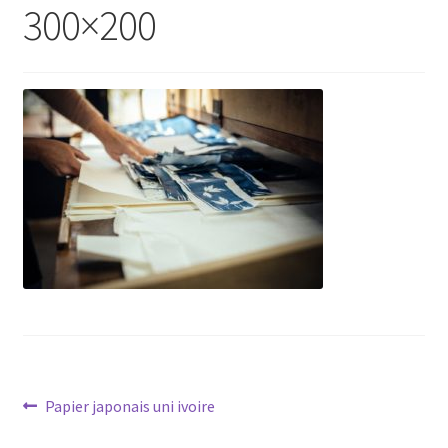
300×200
Navigation
Article
Papier japonais uni ivoire
précédent :