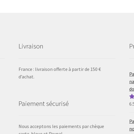
Livraison
P
France : livraison offerte à partir de 150 €
Pa
d’achat.
na
do
Paiement sécurisé
6.
N
5
Pa
Nous acceptons les paiements par chèque
no
carte-bleue et Paypal.