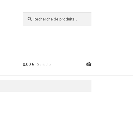
Recherche
Recherche
pour :
0.00
€
0 article