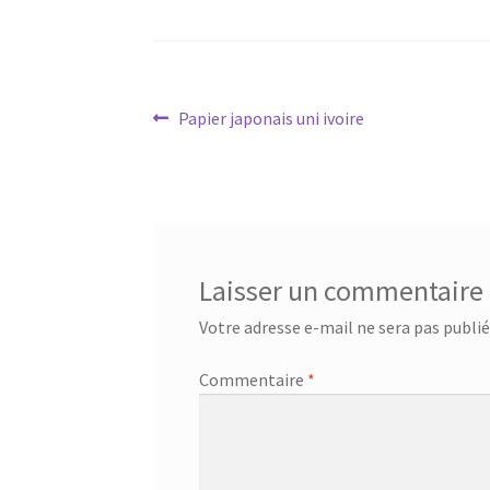
Navigation
Article
Papier japonais uni ivoire
précédent :
de
l’article
Laisser un commentaire
Votre adresse e-mail ne sera pas publié
Commentaire
*