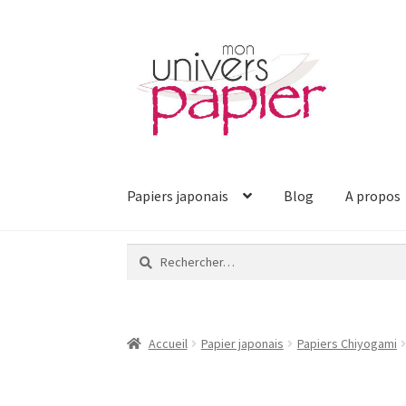
Aller
Aller
à
au
la
contenu
navigation
Papiers japonais
Blog
A propos
Rechercher :
Accueil
Papier japonais
Papiers Chiyogami