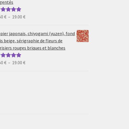
gentés
19.00 €
Plage
50
€
–
19.00
€
ote
5.00
sur
de
prix :
pier japonais, chiyogami (yuzen), fond
6.50 €
is beige, sérigraphie de fleurs de
à
risiers rouges briques et blanches
19.00 €
Plage
50
€
–
19.00
€
ote
5.00
sur
de
prix :
6.50 €
à
19.00 €