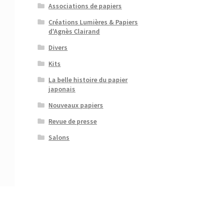
Associations de papiers
Créations Lumières & Papiers
d'Agnès Clairand
Divers
Kits
La belle histoire du papier
japonais
Nouveaux papiers
Revue de presse
Salons