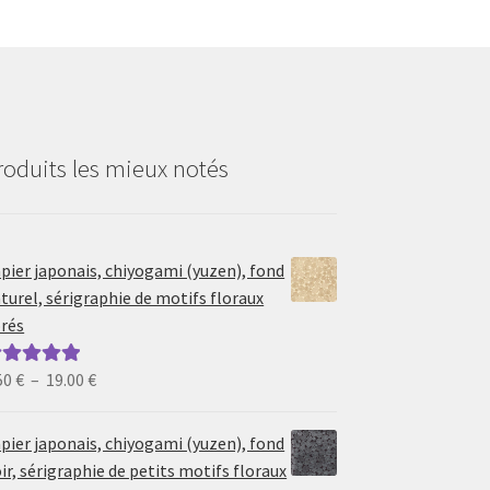
roduits les mieux notés
pier japonais, chiyogami (yuzen), fond
turel, sérigraphie de motifs floraux
rés
Plage
50
€
–
19.00
€
ote
5.00
sur
de
prix :
pier japonais, chiyogami (yuzen), fond
6.50 €
ir, sérigraphie de petits motifs floraux
à