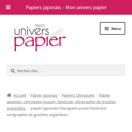
Papiers japonais - Mon univers papier
Aller
Aller
Menu
à
au
la
contenu
navigation
Ouvrir
Papiers japonais
le
Rechercher :
menu
Blog
enfant
A propos
Accueil
Papier japonais
Papiers Chiyogami
Papier
japonais, chiyogami (yuzen), fond noir, sérigraphie de gouttes
Contact
argentées.
papier-japonais-chiyogami-yuzen-fond-noir-
serigraphie-de-gouttes-argentees