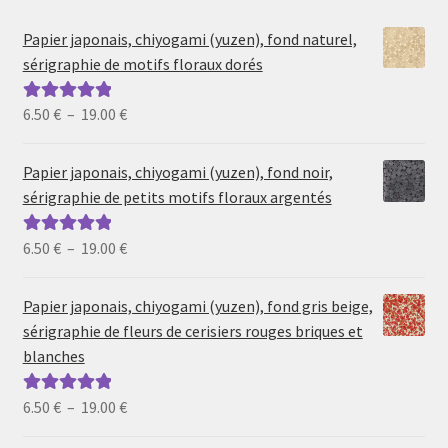
Papier japonais, chiyogami (yuzen), fond naturel,
sérigraphie de motifs floraux dorés
Plage
6.50
€
–
19.00
€
Note
5.00
sur
de
5
prix :
Papier japonais, chiyogami (yuzen), fond noir,
6.50 €
sérigraphie de petits motifs floraux argentés
à
19.00 €
Plage
6.50
€
–
19.00
€
Note
5.00
sur
de
5
prix :
Papier japonais, chiyogami (yuzen), fond gris beige,
6.50 €
sérigraphie de fleurs de cerisiers rouges briques et
à
blanches
19.00 €
Plage
6.50
€
–
19.00
€
Note
5.00
sur
de
5