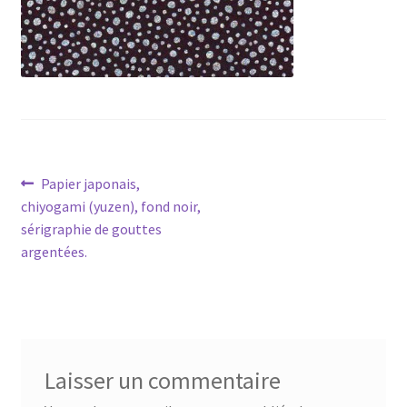
Navigation
Article
Papier japonais,
précédent :
chiyogami (yuzen), fond noir,
de
sérigraphie de gouttes
l’article
argentées.
Laisser un commentaire