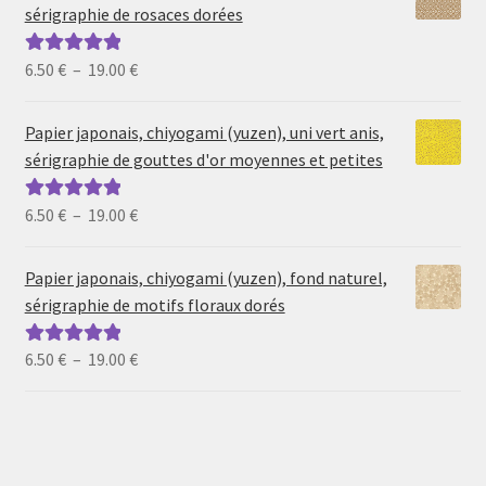
sérigraphie de rosaces dorées
Plage
6.50
€
–
19.00
€
Note
5.00
sur
de
5
prix :
Papier japonais, chiyogami (yuzen), uni vert anis,
6.50 €
sérigraphie de gouttes d'or moyennes et petites
à
19.00 €
Plage
6.50
€
–
19.00
€
Note
5.00
sur
de
5
prix :
Papier japonais, chiyogami (yuzen), fond naturel,
6.50 €
sérigraphie de motifs floraux dorés
à
19.00 €
Plage
6.50
€
–
19.00
€
Note
5.00
sur
de
5
prix :
6.50 €
à