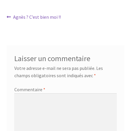
Navigation
Article
Agnès ? C’est bien moi !!
précédent :
de
l’article
Laisser un commentaire
Votre adresse e-mail ne sera pas publiée.
Les
champs obligatoires sont indiqués avec
*
Commentaire
*