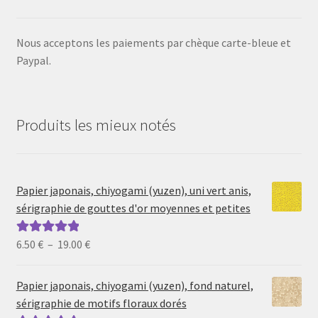
Nous acceptons les paiements par chèque carte-bleue et
Paypal.
Produits les mieux notés
Papier japonais, chiyogami (yuzen), uni vert anis,
sérigraphie de gouttes d'or moyennes et petites
Plage
6.50
€
–
19.00
€
Note
5.00
sur
de
5
prix :
Papier japonais, chiyogami (yuzen), fond naturel,
6.50 €
sérigraphie de motifs floraux dorés
à