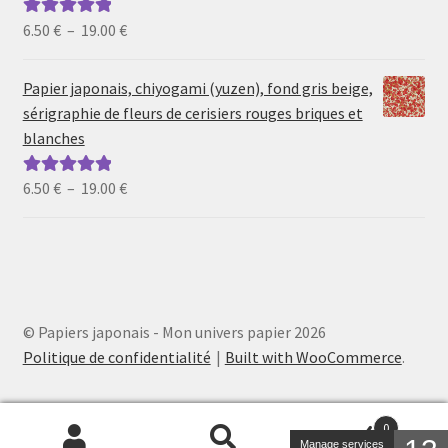
19.00 €
Plage
6.50
€
–
19.00
€
Note
5.00
sur
de
5
prix :
Papier japonais, chiyogami (yuzen), fond gris beige,
6.50 €
sérigraphie de fleurs de cerisiers rouges briques et
à
blanches
19.00 €
Plage
6.50
€
–
19.00
€
Note
5.00
sur
de
5
prix :
6.50 €
à
19.00 €
© Papiers japonais - Mon univers papier 2026
Politique de confidentialité
Built with WooCommerce
.
0
Manage services