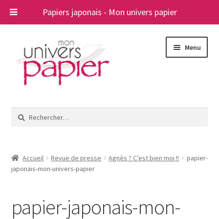
Papiers japonais - Mon univers papier
Aller
Aller
Menu
à
au
la
contenu
navigation
Ouvrir
Papiers japonais
le
Rechercher :
menu
Blog
enfant
A propos
Accueil
Revue de presse
Agnès ? C’est bien moi !!
papier-
japonais-mon-univers-papier
Contact
papier-japonais-mon-