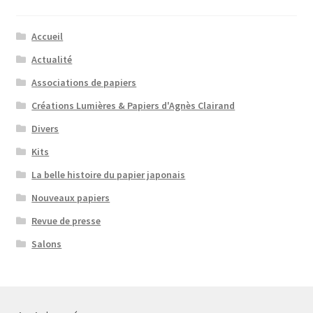
Accueil
Actualité
Associations de papiers
Créations Lumières & Papiers d'Agnès Clairand
Divers
Kits
La belle histoire du papier japonais
Nouveaux papiers
Revue de presse
Salons