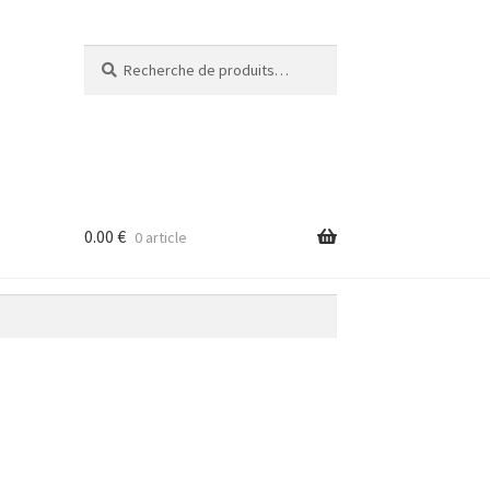
Recherche
Recherche
pour :
0.00
€
0 article