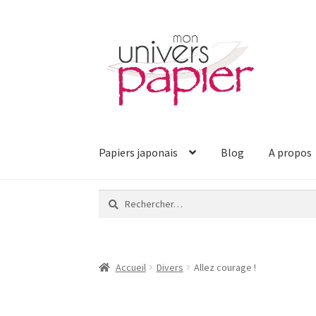
Aller
Aller
à
au
la
contenu
navigation
Papiers japonais
Blog
A propos
Rechercher :
Accueil
Divers
Allez courage !