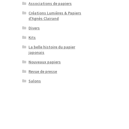
Associations de papiers
Créations Lumières & Papiers
d'Agnès Clairand
Divers
Kits
La belle histoire du papier
japonais
Nouveaux papiers
Revue de presse
Salons