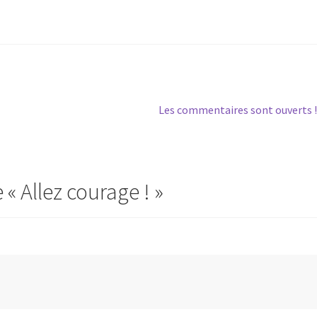
Article
Les commentaires sont ouverts !
suivant :
e «
Allez courage !
»