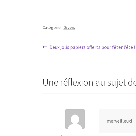
Catégorie :
Divers
Navigation
Article
Deux jolis papiers offerts pour fêter l’été !
précédent :
de
l’article
Une réflexion au sujet d
merveilleux!