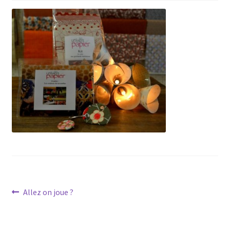
Navigation
Article
Allez on joue ?
précédent :
de