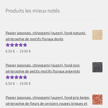
Produits les mieux notés
Papier japonais, chiyogami (yuzen), fond naturel,
sérigraphie de motifs floraux dorés
Plage
6.50
€
–
19.00
€
Note
5.00
sur
de
5
prix :
Papier japonais, chiyogami (yuzen), fond noir,
6.50 €
sérigraphie de petits motifs floraux argentés
à
19.00 €
Plage
6.50
€
–
19.00
€
Note
5.00
sur
de
5
prix :
Papier japonais, chiyogami (yuzen), fond gris beige,
6.50 €
sérigraphie de fleurs de cerisiers rouges briques et
à