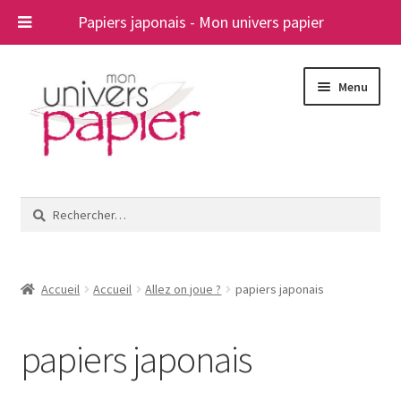
Papiers japonais - Mon univers papier
Aller
Aller
Menu
à
au
la
contenu
navigation
Ouvrir
Papiers japonais
le
Rechercher :
menu
Blog
enfant
A propos
Accueil
Accueil
Allez on joue ?
papiers japonais
Contact
papiers japonais