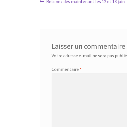
Navigation
Article
Retenez dès maintenant les 12 et 13 juin
précédent :
de
l’article
Laisser un commentaire
Votre adresse e-mail ne sera pas publié
Commentaire
*