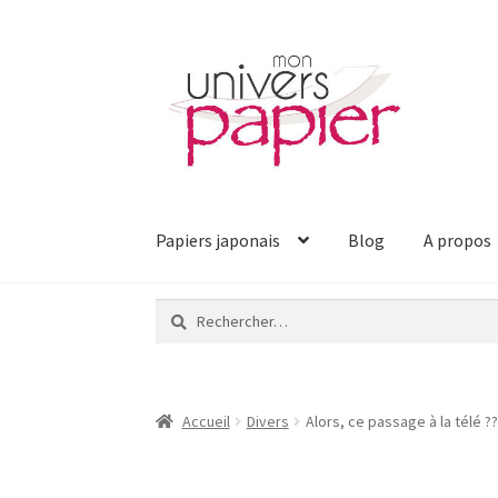
Aller
Aller
à
au
la
contenu
navigation
Papiers japonais
Blog
A propos
Rechercher :
Accueil
Divers
Alors, ce passage à la télé ?