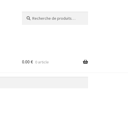
Recherche
Recherche
pour :
0.00
€
0 article