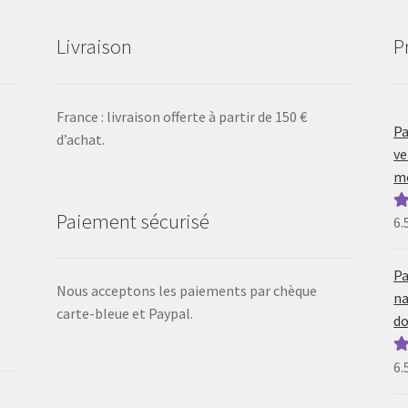
Livraison
P
France : livraison offerte à partir de 150 €
Pa
d’achat.
ve
mo
Paiement sécurisé
6.
N
5
Pa
Nous acceptons les paiements par chèque
na
carte-bleue et Paypal.
do
6.
N
5