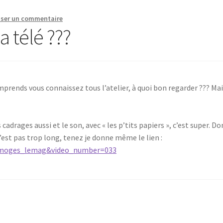
sser un commentaire
a télé ???
prends vous connaissez tous l’atelier, à quoi bon regarder ??? Mais
cadrages aussi et le son, avec « les p’tits papiers », c’est super. Do
’est pas trop long, tenez je donne même le lien :
d=limoges_lemag&video_number=033