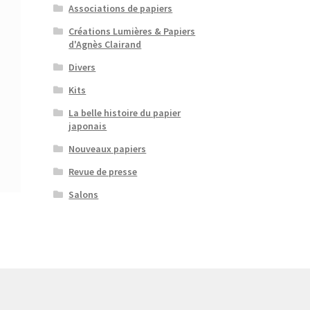
Associations de papiers
Créations Lumières & Papiers
d'Agnès Clairand
Divers
Kits
La belle histoire du papier
japonais
Nouveaux papiers
Revue de presse
Salons