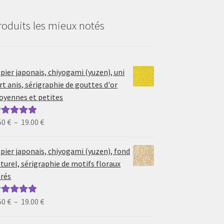
roduits les mieux notés
pier japonais, chiyogami (yuzen), uni
rt anis, sérigraphie de gouttes d'or
yennes et petites
Plage
50
€
–
19.00
€
ote
5.00
sur
de
prix :
pier japonais, chiyogami (yuzen), fond
6.50 €
turel, sérigraphie de motifs floraux
à
rés
19.00 €
Plage
50
€
–
19.00
€
ote
5.00
sur
de