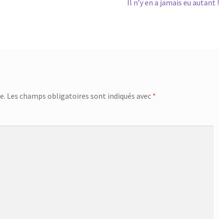
Article
Il n’y en a jamais eu autant !
suivant :
e.
Les champs obligatoires sont indiqués avec
*