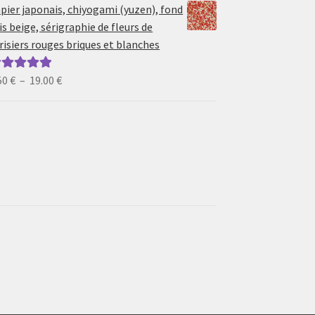
prix :
pier japonais, chiyogami (yuzen), fond
6.50 €
is beige, sérigraphie de fleurs de
à
risiers rouges briques et blanches
19.00 €
Plage
50
€
–
19.00
€
ote
5.00
sur
de
prix :
6.50 €
à
19.00 €