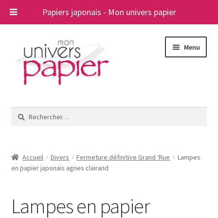
Papiers japonais - Mon univers papier
Aller
Aller
Menu
à
au
la
contenu
navigation
Ouvrir
Papiers japonais
le
Rechercher :
menu
Blog
enfant
A propos
Accueil
Divers
Fermeture définitive Grand ‘Rue
Lampes
en papier japonais agnes clairand
Contact
Lampes en papier