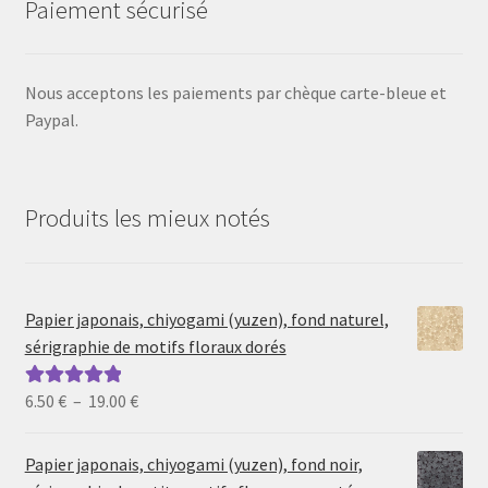
Paiement sécurisé
Nous acceptons les paiements par chèque carte-bleue et
Paypal.
Produits les mieux notés
Papier japonais, chiyogami (yuzen), fond naturel,
sérigraphie de motifs floraux dorés
Plage
6.50
€
–
19.00
€
Note
5.00
sur
de
5
prix :
Papier japonais, chiyogami (yuzen), fond noir,
6.50 €