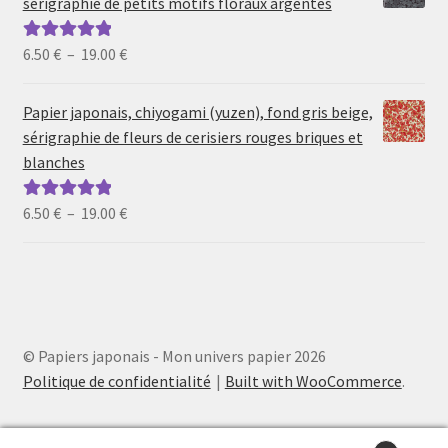
sérigraphie de petits motifs floraux argentés
à
19.00 €
Plage
6.50
€
–
19.00
€
Note
5.00
sur
de
5
prix :
Papier japonais, chiyogami (yuzen), fond gris beige,
6.50 €
sérigraphie de fleurs de cerisiers rouges briques et
à
blanches
19.00 €
Plage
6.50
€
–
19.00
€
Note
5.00
sur
de
5
prix :
6.50 €
à
19.00 €
© Papiers japonais - Mon univers papier 2026
Politique de confidentialité
Built with WooCommerce
.