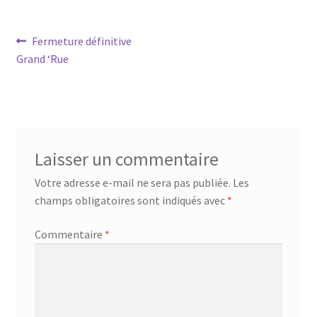
Navigation
Article
Fermeture définitive
précédent :
Grand ‘Rue
de
l’article
Laisser un commentaire
Votre adresse e-mail ne sera pas publiée.
Les
champs obligatoires sont indiqués avec
*
Commentaire
*