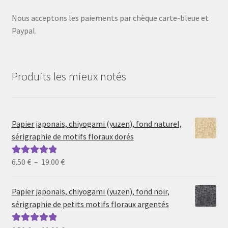
Nous acceptons les paiements par chèque carte-bleue et
Paypal.
Produits les mieux notés
Papier japonais, chiyogami (yuzen), fond naturel,
sérigraphie de motifs floraux dorés
Plage
6.50
€
–
19.00
€
Note
5.00
sur
de
5
prix :
Papier japonais, chiyogami (yuzen), fond noir,
6.50 €
sérigraphie de petits motifs floraux argentés
à
19.00 €