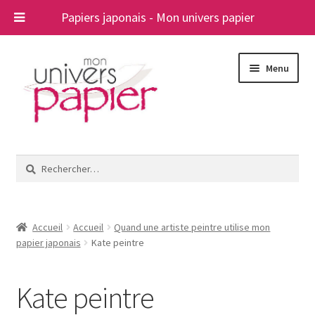
Papiers japonais - Mon univers papier
Aller
Aller
Menu
à
au
la
contenu
navigation
Ouvrir
Papiers japonais
le
Rechercher :
menu
Blog
enfant
A propos
Accueil
Accueil
Quand une artiste peintre utilise mon
papier japonais
Kate peintre
Contact
Kate peintre