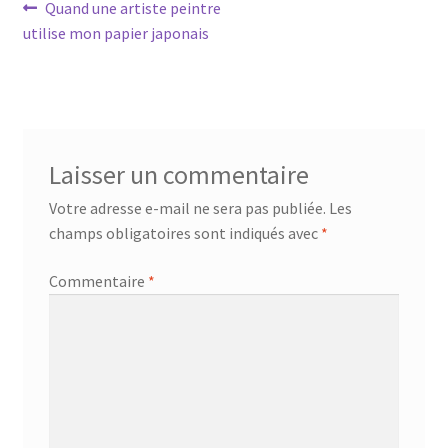
Navigation
Article
Quand une artiste peintre
précédent :
utilise mon papier japonais
de
l’article
Laisser un commentaire
Votre adresse e-mail ne sera pas publiée.
Les
champs obligatoires sont indiqués avec
*
Commentaire
*