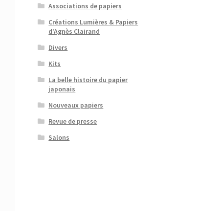
Associations de papiers
Créations Lumières & Papiers
d'Agnès Clairand
Divers
Kits
La belle histoire du papier
japonais
Nouveaux papiers
Revue de presse
Salons