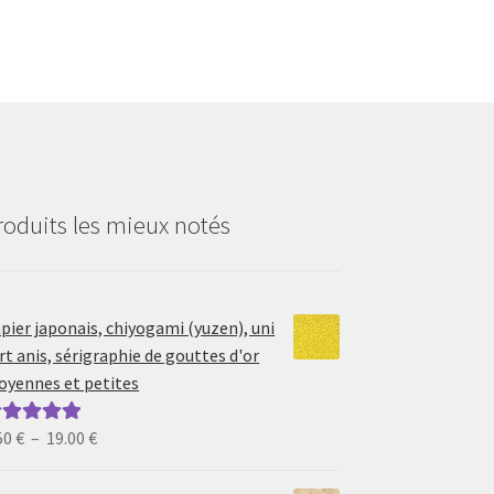
roduits les mieux notés
pier japonais, chiyogami (yuzen), uni
rt anis, sérigraphie de gouttes d'or
yennes et petites
Plage
50
€
–
19.00
€
ote
5.00
sur
de
prix :