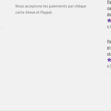
Pa
Nous acceptons les paiements par chèque
na
carte-bleue et Paypal.
do
6.
N
5
Pa
gr
ce
6.
N
5