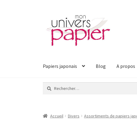
Aller
Aller
à
au
la
contenu
navigation
Papiers japonais
Blog
A propos
Rechercher :
Accueil
Divers
Assortiments de papiers jap