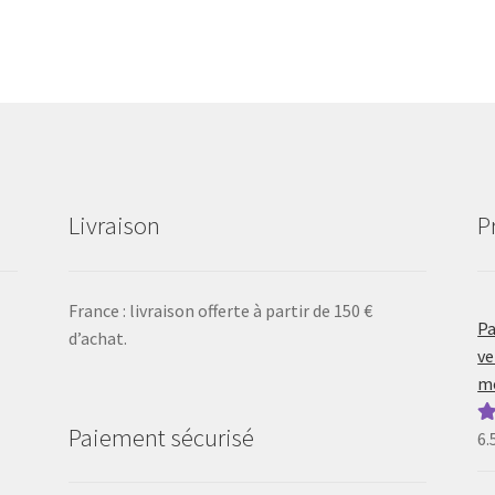
Livraison
P
France : livraison offerte à partir de 150 €
Pa
d’achat.
ve
mo
Paiement sécurisé
6.
N
5