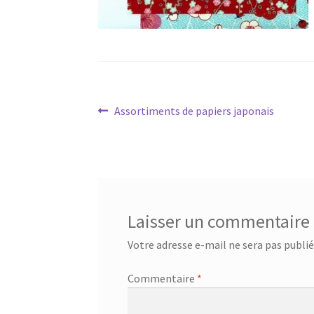
Navigation
Article
Assortiments de papiers japonais
précédent :
de
l’article
Laisser un commentaire
Votre adresse e-mail ne sera pas publié
Commentaire
*