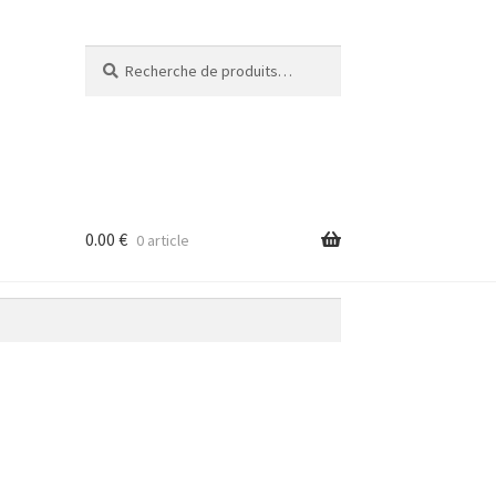
Recherche
Recherche
pour :
0.00
€
0 article