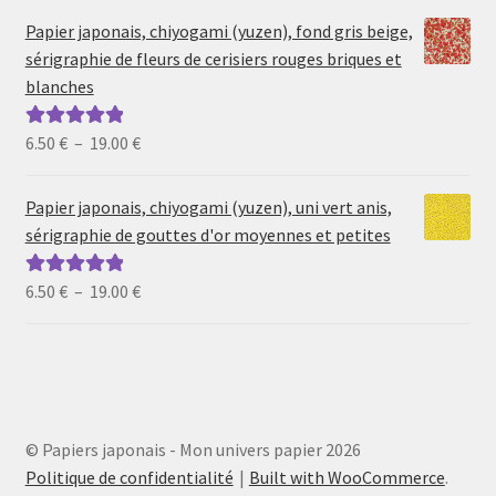
prix :
Papier japonais, chiyogami (yuzen), fond gris beige,
6.50 €
sérigraphie de fleurs de cerisiers rouges briques et
à
blanches
19.00 €
Plage
6.50
€
–
19.00
€
Note
5.00
sur
de
5
prix :
Papier japonais, chiyogami (yuzen), uni vert anis,
6.50 €
sérigraphie de gouttes d'or moyennes et petites
à
19.00 €
Plage
6.50
€
–
19.00
€
Note
5.00
sur
de
5
prix :
6.50 €
à
19.00 €
© Papiers japonais - Mon univers papier 2026
Politique de confidentialité
Built with WooCommerce
.