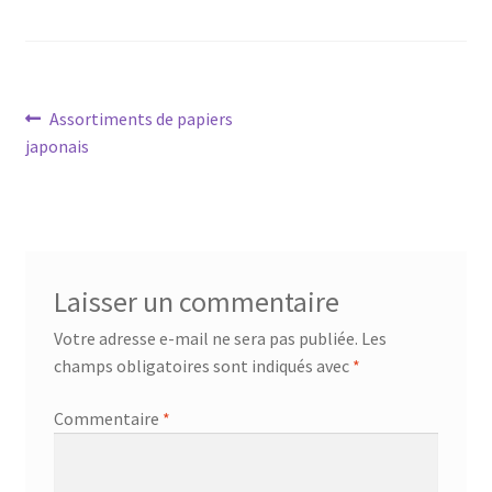
Navigation
Article
Assortiments de papiers
précédent :
japonais
de
l’article
Laisser un commentaire
Votre adresse e-mail ne sera pas publiée.
Les
champs obligatoires sont indiqués avec
*
Commentaire
*