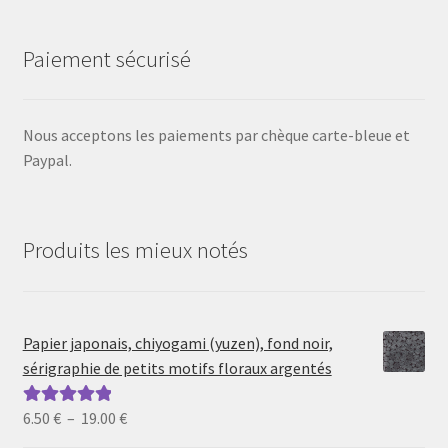
Paiement sécurisé
Nous acceptons les paiements par chèque carte-bleue et
Paypal.
Produits les mieux notés
Papier japonais, chiyogami (yuzen), fond noir,
sérigraphie de petits motifs floraux argentés
Plage
6.50
€
–
19.00
€
Note
5.00
sur
de
5