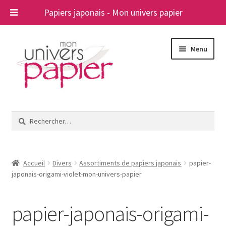
Papiers japonais - Mon univers papier
Aller
Aller
Menu
à
au
la
contenu
navigation
Ouvrir
Papiers japonais
le
Rechercher :
menu
Blog
enfant
A propos
Accueil
Divers
Assortiments de papiers japonais
papier-
japonais-origami-violet-mon-univers-papier
Contact
papier-japonais-origami-