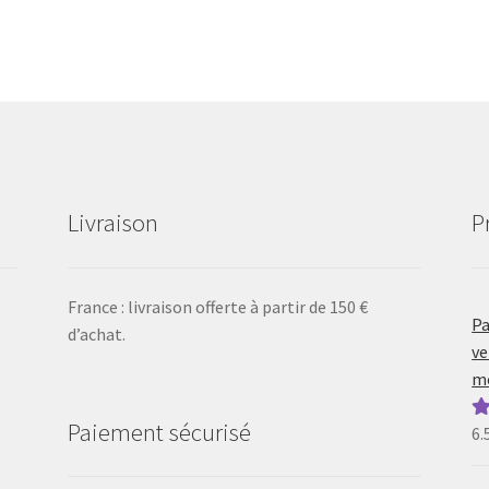
Livraison
P
France : livraison offerte à partir de 150 €
Pa
d’achat.
ve
mo
Paiement sécurisé
6.
N
5