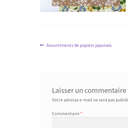
Navigation
Article
Assortiments de papiers japonais
précédent :
de
l’article
Laisser un commentaire
Votre adresse e-mail ne sera pas publié
Commentaire
*