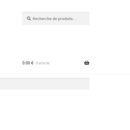
Recherche
Recherche
pour :
0.00
€
0 article