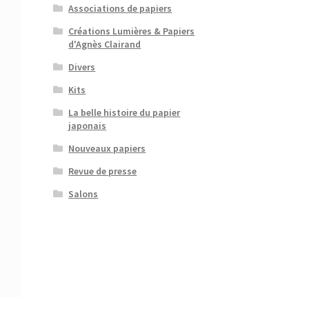
Associations de papiers
Créations Lumières & Papiers
d'Agnès Clairand
Divers
Kits
La belle histoire du papier
japonais
Nouveaux papiers
Revue de presse
Salons