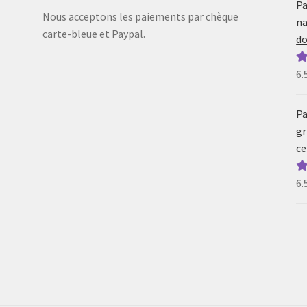
Pa
Nous acceptons les paiements par chèque
na
carte-bleue et Paypal.
do
6.
N
5
Pa
gr
ce
6.
N
5