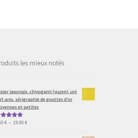
roduits les mieux notés
pier japonais, chiyogami (yuzen), uni
rt anis, sérigraphie de gouttes d'or
yennes et petites
Plage
50
€
–
19.00
€
ote
5.00
sur
de
prix :