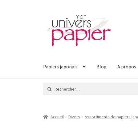
Aller
Aller
à
au
la
contenu
navigation
Papiers japonais
Blog
A propos
Rechercher :
Accueil
Divers
Assortiments de papiers jap