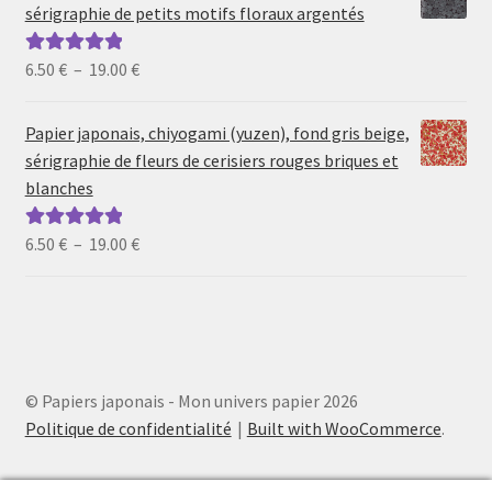
6.50 €
sérigraphie de petits motifs floraux argentés
à
19.00 €
Plage
6.50
€
–
19.00
€
Note
5.00
sur
de
5
prix :
Papier japonais, chiyogami (yuzen), fond gris beige,
6.50 €
sérigraphie de fleurs de cerisiers rouges briques et
à
blanches
19.00 €
Plage
6.50
€
–
19.00
€
Note
5.00
sur
de
5
prix :
6.50 €
à
19.00 €
© Papiers japonais - Mon univers papier 2026
Politique de confidentialité
Built with WooCommerce
.