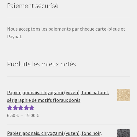
Paiement sécurisé
Nous acceptons les paiements par chèque carte-bleue et
Paypal.
Produits les mieux notés
Papier japonais, chiyogami (yuzen), fond naturel,
sérigraphie de motifs floraux dorés
Plage
6.50
€
–
19.00
€
Note
5.00
sur
de
5
prix :
Papier japonais, chiyogami (yuzen), fond noir,