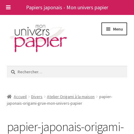
Papiers japonais - Mon univers papier
Aller
Aller
Menu
à
au
la
contenu
navigation
Ouvrir
Papiers japonais
le
Rechercher :
menu
Blog
enfant
A propos
Accueil
Divers
Atelier Origami à la maison
papier-
japonais-origami-grue-mon-univers-papier
Contact
papier-japonais-origami-