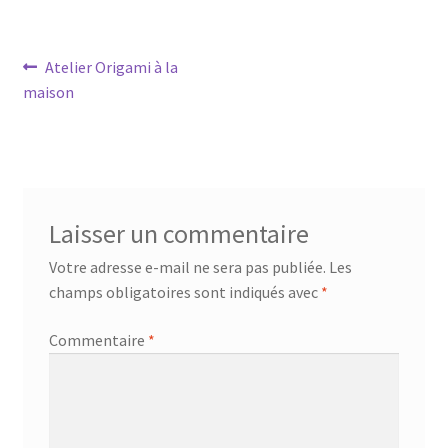
Navigation
Article
Atelier Origami à la
précédent :
maison
de
l’article
Laisser un commentaire
Votre adresse e-mail ne sera pas publiée.
Les
champs obligatoires sont indiqués avec
*
Commentaire
*