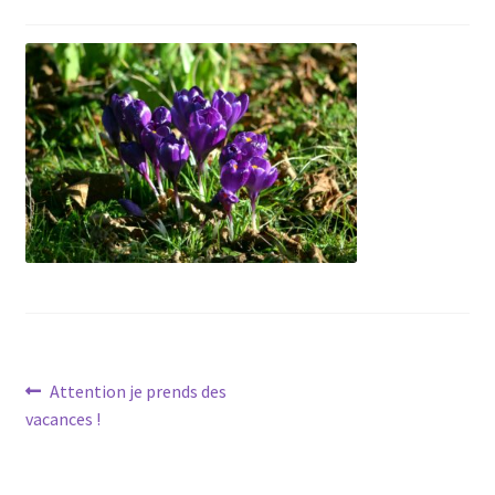
Navigation
Article
Attention je prends des
précédent :
vacances !
de
l’article