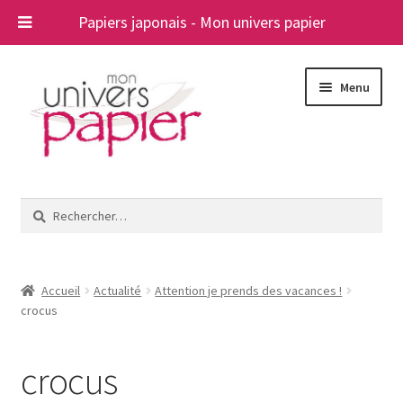
Papiers japonais - Mon univers papier
Aller
Aller
Menu
à
au
la
contenu
navigation
Ouvrir
Papiers japonais
le
Rechercher :
menu
Blog
enfant
A propos
Accueil
Actualité
Attention je prends des vacances !
crocus
Contact
crocus