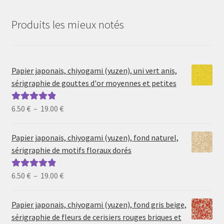
Produits les mieux notés
Papier japonais, chiyogami (yuzen), uni vert anis,
sérigraphie de gouttes d'or moyennes et petites
Plage
6.50
€
–
19.00
€
Note
5.00
sur
de
5
prix :
Papier japonais, chiyogami (yuzen), fond naturel,
6.50 €
sérigraphie de motifs floraux dorés
à
19.00 €
Plage
6.50
€
–
19.00
€
Note
5.00
sur
de
5
prix :
Papier japonais, chiyogami (yuzen), fond gris beige,
6.50 €
sérigraphie de fleurs de cerisiers rouges briques et