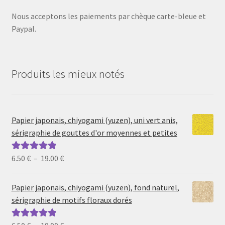
Nous acceptons les paiements par chèque carte-bleue et
Paypal.
Produits les mieux notés
Papier japonais, chiyogami (yuzen), uni vert anis,
sérigraphie de gouttes d'or moyennes et petites
Plage
6.50
€
–
19.00
€
Note
5.00
sur
de
5
prix :
Papier japonais, chiyogami (yuzen), fond naturel,
6.50 €
sérigraphie de motifs floraux dorés
à
19.00 €
Plage
Note
5.00
sur