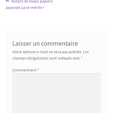
Navigation
Article
Autant de beaux papiers
précédent :
japonais ça se mérite !
de
l’article
Laisser un commentaire
Votre adresse e-mail ne sera pas publiée.
Les
champs obligatoires sont indiqués avec
*
Commentaire
*