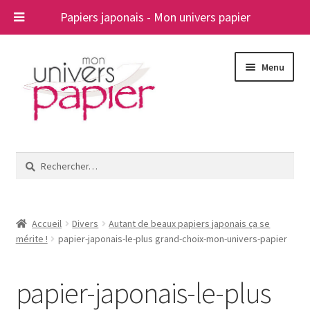
Papiers japonais - Mon univers papier
Aller
Aller
Menu
à
au
la
contenu
navigation
Ouvrir
Papiers japonais
le
Rechercher :
menu
Blog
enfant
A propos
Accueil
Divers
Autant de beaux papiers japonais ça se
mérite !
papier-japonais-le-plus grand-choix-mon-univers-papier
Contact
papier-japonais-le-plus