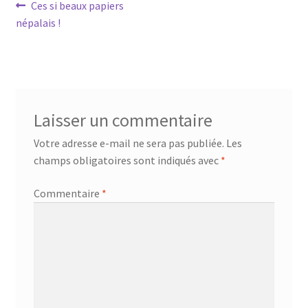
Navigation
Article
Ces si beaux papiers
précédent :
népalais !
de
l’article
Laisser un commentaire
Votre adresse e-mail ne sera pas publiée.
Les
champs obligatoires sont indiqués avec
*
Commentaire
*