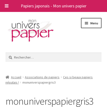
Papiers japonais - Mon univers papier
Aller
Aller
Menu
à
au
la
contenu
navigation
Ouvrir
Papiers japonais
le
Rechercher :
menu
Blog
enfant
A propos
Accueil
Associations de papiers
Ces si beaux papiers
népalais !
monuniverspapiergris3
Contact
monuniverspapiergris3