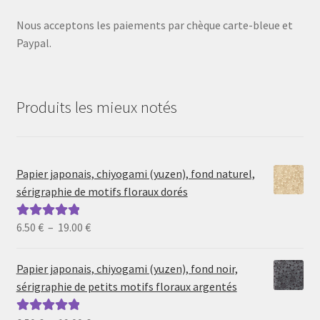
Nous acceptons les paiements par chèque carte-bleue et
Paypal.
Produits les mieux notés
Papier japonais, chiyogami (yuzen), fond naturel,
sérigraphie de motifs floraux dorés
Plage
6.50
€
–
19.00
€
Note
5.00
sur
de
5
prix :
Papier japonais, chiyogami (yuzen), fond noir,
6.50 €
sérigraphie de petits motifs floraux argentés
à
19.00 €