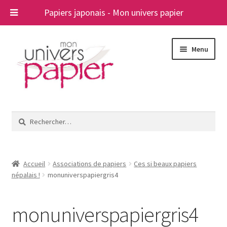
Papiers japonais - Mon univers papier
Aller
Aller
Menu
à
au
la
contenu
navigation
Ouvrir
Papiers japonais
le
Rechercher :
menu
Blog
enfant
A propos
Accueil
Associations de papiers
Ces si beaux papiers
népalais !
monuniverspapiergris4
Contact
monuniverspapiergris4