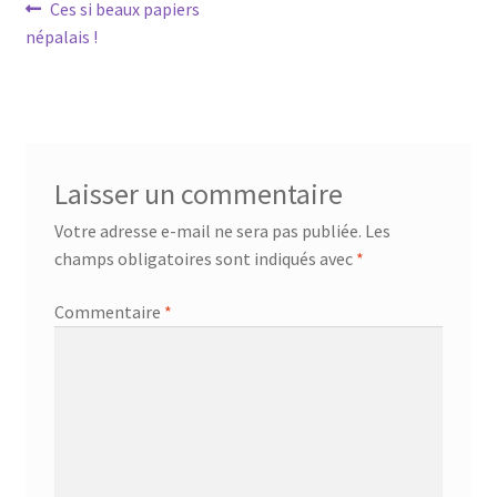
Navigation
Article
Ces si beaux papiers
précédent :
népalais !
de
l’article
Laisser un commentaire
Votre adresse e-mail ne sera pas publiée.
Les
champs obligatoires sont indiqués avec
*
Commentaire
*