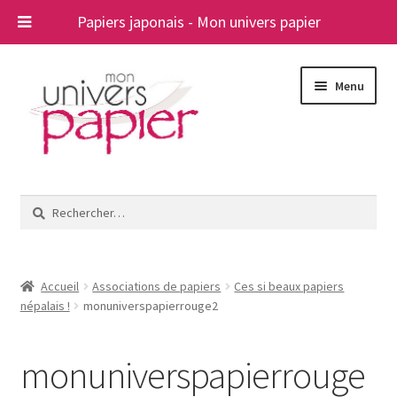
Papiers japonais - Mon univers papier
Aller
Aller
Menu
à
au
la
contenu
navigation
Ouvrir
Papiers japonais
le
Rechercher :
menu
Blog
enfant
A propos
Accueil
Associations de papiers
Ces si beaux papiers
népalais !
monuniverspapierrouge2
Contact
monuniverspapierrouge