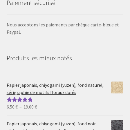
Paiement sécurisé
Nous acceptons les paiements par chèque carte-bleue et
Paypal.
Produits les mieux notés
Papier japonais, chiyogami (yuzen), fond naturel,
sérigraphie de motifs floraux dorés
Plage
6.50
€
–
19.00
€
Note
5.00
sur
de
5
prix :
Papier japonais, chiyogami (yuzen), fond noir,
6.50 €