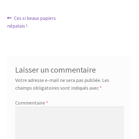
Navigation
Article
Ces si beaux papiers
précédent :
népalais !
de
l’article
Laisser un commentaire
Votre adresse e-mail ne sera pas publiée.
Les
champs obligatoires sont indiqués avec
*
Commentaire
*