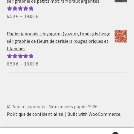
sérigraphie de petits motifs floraux argentés
à
19.00 €
Plage
6.50
€
–
19.00
€
Note
5.00
sur
de
5
prix :
Papier japonais, chiyogami (yuzen), fond gris beige,
6.50 €
sérigraphie de fleurs de cerisiers rouges briques et
à
blanches
19.00 €
Plage
6.50
€
–
19.00
€
Note
5.00
sur
de
5
prix :
6.50 €
à
19.00 €
© Papiers japonais - Mon univers papier 2026
Politique de confidentialité
Built with WooCommerce
.