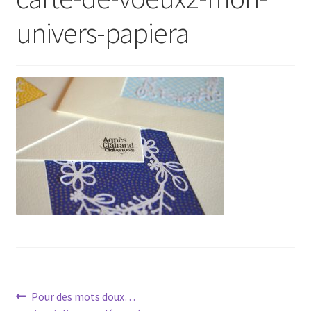
univers-papiera
Navigation
Article
Pour des mots doux…