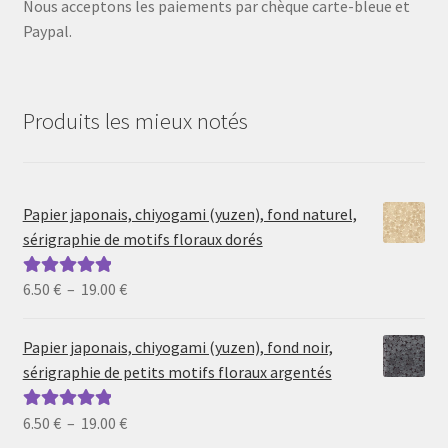
Nous acceptons les paiements par chèque carte-bleue et
Paypal.
Produits les mieux notés
Papier japonais, chiyogami (yuzen), fond naturel,
sérigraphie de motifs floraux dorés
Plage
6.50
€
–
19.00
€
Note
5.00
sur
de
5
prix :
Papier japonais, chiyogami (yuzen), fond noir,
6.50 €
sérigraphie de petits motifs floraux argentés
à
19.00 €
Plage
6.50
€
–
19.00
€
Note
5.00
sur
de
5