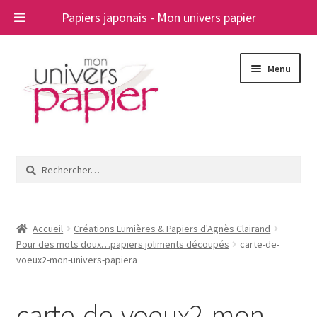
Papiers japonais - Mon univers papier
Aller
Aller
Menu
à
au
la
contenu
navigation
Ouvrir
Papiers japonais
le
Rechercher :
menu
Blog
enfant
A propos
Accueil
Créations Lumières & Papiers d'Agnès Clairand
Pour des mots doux…papiers joliments découpés
carte-de-
Contact
voeux2-mon-univers-papiera
carte-de-voeux2-mon-