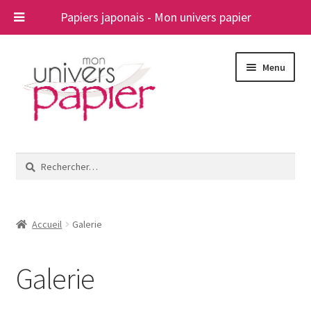
Papiers japonais - Mon univers papier
Aller
Aller
Menu
à
au
la
contenu
navigation
Ouvrir
Papiers japonais
le
Rechercher :
menu
Blog
enfant
A propos
Accueil
Galerie
Contact
Galerie