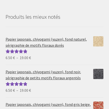
Produits les mieux notés
Papier japonais, chiyogami (yuzen), fond naturel,
sérigraphie de motifs floraux dorés
Plage
6.50
€
–
19.00
€
Note
5.00
sur
de
5
prix :
Papier japonais, chiyogami (yuzen), fond noir,
6.50 €
sérigraphie de petits motifs floraux argentés
à
19.00 €
Plage
6.50
€
–
19.00
€
Note
5.00
sur
de
5
prix :
Papier japonais, chiyogami (yuzen), fond gris beige,
6.50 €