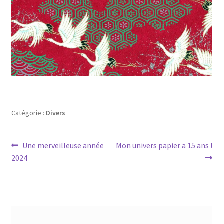
Catégorie :
Divers
Navigation
Article
Article
Une merveilleuse année
Mon univers papier a 15 ans !
précédent :
suivant :
2024
de
l’article