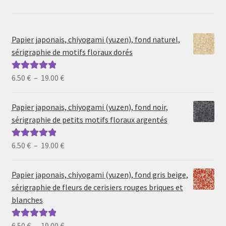
Papier japonais, chiyogami (yuzen), fond naturel,
sérigraphie de motifs floraux dorés
Plage
6.50
€
–
19.00
€
Note
5.00
sur
de
5
prix :
Papier japonais, chiyogami (yuzen), fond noir,
6.50 €
sérigraphie de petits motifs floraux argentés
à
19.00 €
Plage
6.50
€
–
19.00
€
Note
5.00
sur
de
5
prix :
Papier japonais, chiyogami (yuzen), fond gris beige,
6.50 €
sérigraphie de fleurs de cerisiers rouges briques et
à
blanches
19.00 €
Plage
6.50
€
–
19.00
€
Note
5.00
sur