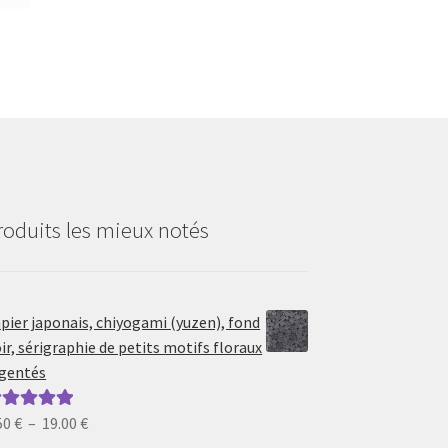
roduits les mieux notés
pier japonais, chiyogami (yuzen), fond
ir, sérigraphie de petits motifs floraux
gentés
Plage
50
€
–
19.00
€
ote
5.00
sur
de