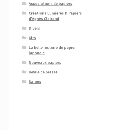
Associations de papiers
Créations Lumières & Papiers
d'Agnès Clairand
Divers
Kits
La belle histoire du papier
japonais
Nouveaux papiers
Revue de presse
Salons