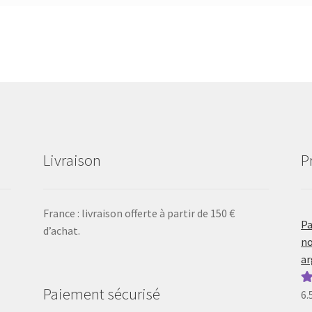
Livraison
P
France : livraison offerte à partir de 150 €
Pa
d’achat.
no
ar
Paiement sécurisé
6.
N
5