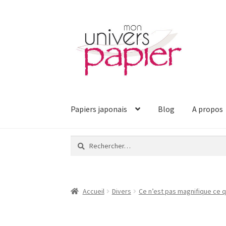
Aller
Aller
à
au
la
contenu
navigation
Papiers japonais
Blog
A propos
Rechercher :
Accueil
Divers
Ce n’est pas magnifique ce q