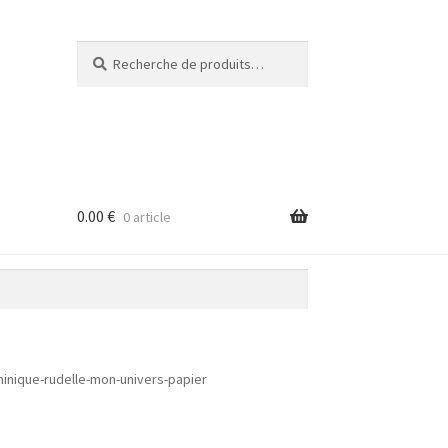
Recherche
Recherche
pour :
0.00
€
0 article
minique-rudelle-mon-univers-papier