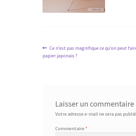
Navigation
Article
Ce n’est pas magnifique ce qu’on peut fai
précédent :
papier japonais ?
de
l’article
Laisser un commentaire
Votre adresse e-mail ne sera pas publié
Commentaire
*