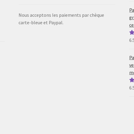
Pa
Nous acceptons les paiements par chèque
gr
carte-bleue et Paypal.
ce
6.
N
5
Pa
ve
mo
6.
N
5