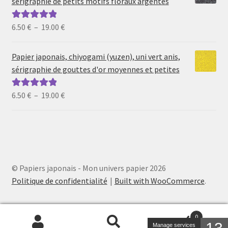
sérigraphie de petits motifs floraux argentés
à
19.00 €
Plage
6.50
€
–
19.00
€
Note
5.00
sur
de
5
prix :
Papier japonais, chiyogami (yuzen), uni vert anis,
6.50 €
sérigraphie de gouttes d'or moyennes et petites
à
19.00 €
Plage
6.50
€
–
19.00
€
Note
5.00
sur
de
5
prix :
6.50 €
à
19.00 €
© Papiers japonais - Mon univers papier 2026
Politique de confidentialité
Built with WooCommerce
.
0
Manage services