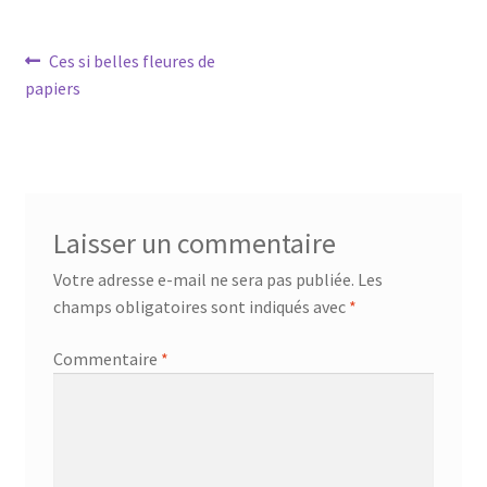
Navigation
Article
Ces si belles fleures de
précédent :
papiers
de
l’article
Laisser un commentaire
Votre adresse e-mail ne sera pas publiée.
Les
champs obligatoires sont indiqués avec
*
Commentaire
*