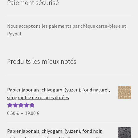
Paiement sécurisé
Nous acceptons les paiements par chèque carte-bleue et
Paypal.
Produits les mieux notés
Papier japonais, chiyogami (yuzen), fond naturel,
sérigraphie de rosaces dorées
Plage
6.50
€
–
19.00
€
Note
5.00
sur
de
5
prix :
Papier japonais, chiyogami (yuzen), fond noir,
6.50 €