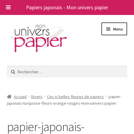
Papiers japonais - Mon univers papier
Aller
Aller
Menu
à
au
la
contenu
navigation
Ouvrir
Papiers japonais
le
Rechercher :
menu
Blog
enfant
A propos
Accueil
Divers
Ces si belles fleures de papiers
papier-
japonais-turquoise-fleurs-orange-rouges-mon-univers-papier
Contact
papier-japonais-