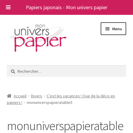
Papiers japonais - Mon univers papier
Aller
Aller
Menu
à
au
la
contenu
navigation
Ouvrir
Papiers japonais
le
Rechercher :
menu
Blog
enfant
A propos
Accueil
Divers
C’est les vacances ! Que de la déco en
papiers !
monuniverspapieratable5
Contact
monuniverspapieratable