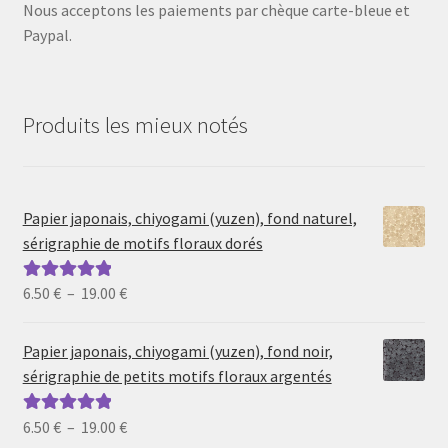
Nous acceptons les paiements par chèque carte-bleue et
Paypal.
Produits les mieux notés
Papier japonais, chiyogami (yuzen), fond naturel,
sérigraphie de motifs floraux dorés
Plage
6.50
€
–
19.00
€
Note
5.00
sur
de
5
prix :
Papier japonais, chiyogami (yuzen), fond noir,
6.50 €
sérigraphie de petits motifs floraux argentés
à
19.00 €
Plage
6.50
€
–
19.00
€
Note
5.00
sur