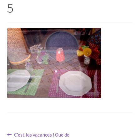
5
Navigation
Article
C’est les vacances ! Que de