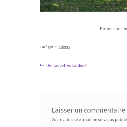
Bonne continua
Catégorie :
Divers
Navigation
Article
De nouvelles soldes !!
précédent :
de
l’article
Laisser un commentaire
Votre adresse e-mail ne sera pas publié