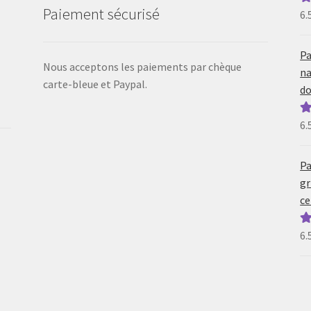
Paiement sécurisé
6.
N
5
Pa
Nous acceptons les paiements par chèque
na
carte-bleue et Paypal.
do
6.
N
5
Pa
gr
ce
6.
N
5