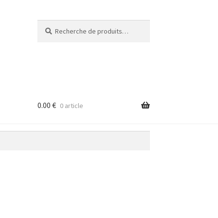
Recherche
Recherche
pour :
0.00
€
0 article