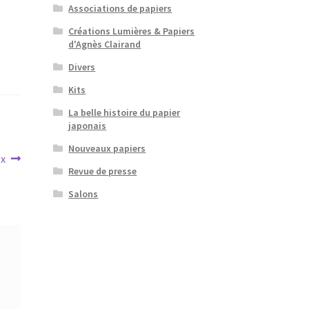
Associations de papiers
Créations Lumières & Papiers
d'Agnès Clairand
Divers
Kits
La belle histoire du papier
japonais
Nouveaux papiers
ex
Revue de presse
Salons