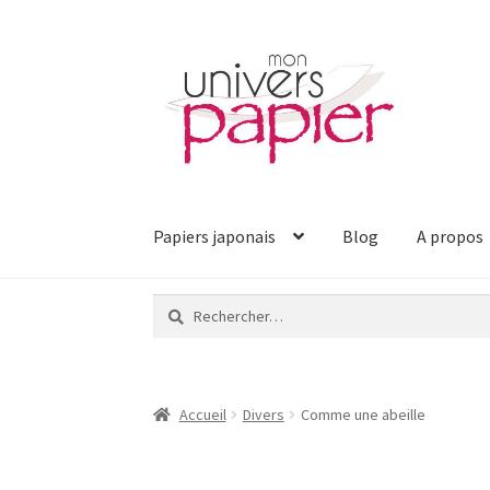
Aller
Aller
à
au
la
contenu
navigation
Papiers japonais
Blog
A propos
Rechercher :
Accueil
Divers
Comme une abeille