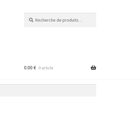
Recherche
Recherche
pour :
0.00
€
0 article