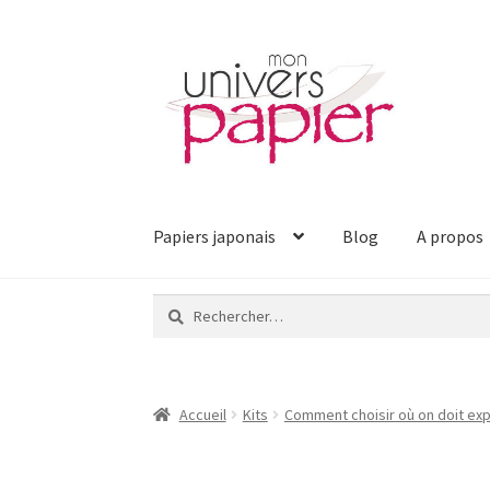
Aller
Aller
à
au
la
contenu
navigation
Papiers japonais
Blog
A propos
Rechercher :
Accueil
Kits
Comment choisir où on doit ex