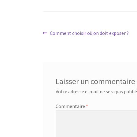
Navigation
Article
Comment choisir où on doit exposer ?
précédent :
de
l’article
Laisser un commentaire
Votre adresse e-mail ne sera pas publié
Commentaire
*