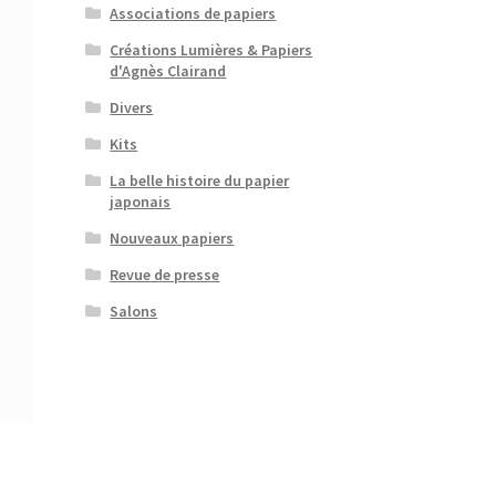
Associations de papiers
Créations Lumières & Papiers
d'Agnès Clairand
Divers
Kits
La belle histoire du papier
japonais
Nouveaux papiers
Revue de presse
Salons