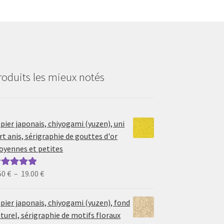
roduits les mieux notés
pier japonais, chiyogami (yuzen), uni
rt anis, sérigraphie de gouttes d'or
yennes et petites
Plage
50
€
–
19.00
€
ote
5.00
sur
de
prix :
pier japonais, chiyogami (yuzen), fond
6.50 €
turel, sérigraphie de motifs floraux
à