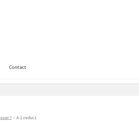
Contact
poser ?
A-1-reduc1