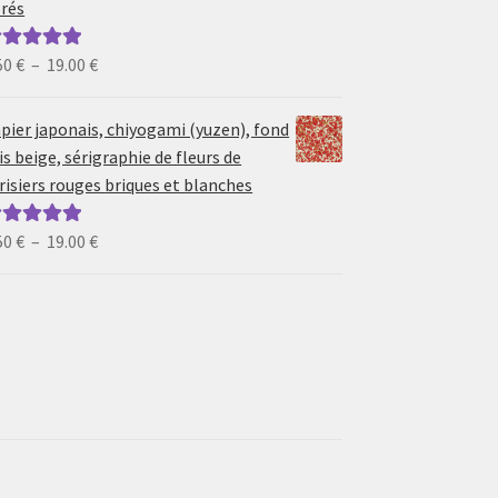
rés
19.00 €
Plage
50
€
–
19.00
€
ote
5.00
sur
de
prix :
pier japonais, chiyogami (yuzen), fond
6.50 €
is beige, sérigraphie de fleurs de
à
risiers rouges briques et blanches
19.00 €
Plage
50
€
–
19.00
€
ote
5.00
sur
de
prix :
6.50 €
à
19.00 €