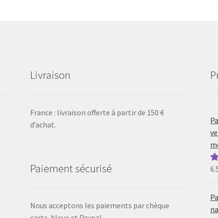
Livraison
P
France : livraison offerte à partir de 150 €
Pa
d’achat.
ve
mo
Paiement sécurisé
6.
N
5
Pa
Nous acceptons les paiements par chèque
na
carte-bleue et Paypal.