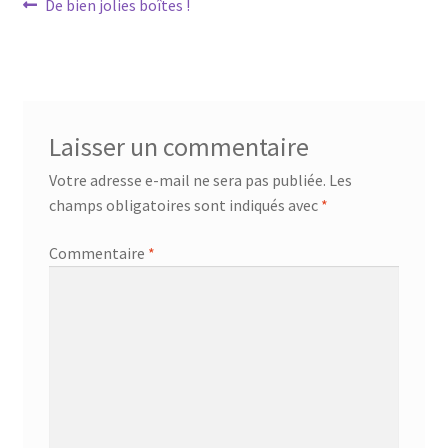
Navigation
Article
De bien jolies boîtes !
précédent :
de
l’article
Laisser un commentaire
Votre adresse e-mail ne sera pas publiée.
Les
champs obligatoires sont indiqués avec
*
Commentaire
*