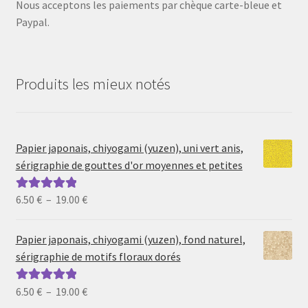
Nous acceptons les paiements par chèque carte-bleue et
Paypal.
Produits les mieux notés
Papier japonais, chiyogami (yuzen), uni vert anis,
sérigraphie de gouttes d'or moyennes et petites
Plage
6.50
€
–
19.00
€
Note
5.00
sur
de
5
prix :
Papier japonais, chiyogami (yuzen), fond naturel,
6.50 €
sérigraphie de motifs floraux dorés
à
19.00 €
Plage
6.50
€
–
19.00
€
Note
5.00
sur
5