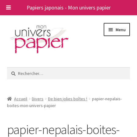
Papiers japonais - Mon univers papier
Aller
Aller
Menu
à
au
la
contenu
navigation
Ouvrir
Papiers japonais
le
Rechercher :
menu
Blog
enfant
A propos
Accueil
Divers
De bien jolies boîtes !
papier-nepalais-
boites-mon-univers-papier
Contact
papier-nepalais-boites-